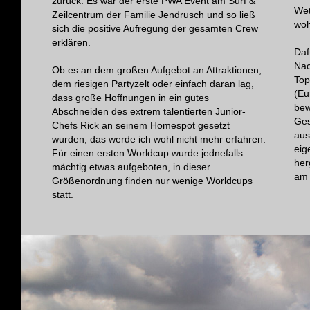
zurück. Es war der erste PWA Event am Surf &
Wet
Zeilcentrum der Familie Jendrusch und so ließ
woh
sich die positive Aufregung der gesamten Crew
erklären.
Daf
Nac
Ob es an dem großen Aufgebot an Attraktionen,
Top
dem riesigen Partyzelt oder einfach daran lag,
(Eu
dass große Hoffnungen in ein gutes
bew
Abschneiden des extrem talentierten Junior-
Ges
Chefs Rick an seinem Homespot gesetzt
aus
wurden, das werde ich wohl nicht mehr erfahren.
eig
Für einen ersten Worldcup wurde jednefalls
her
mächtig etwas aufgeboten, in dieser
am 
Größenordnung finden nur wenige Worldcups
statt.