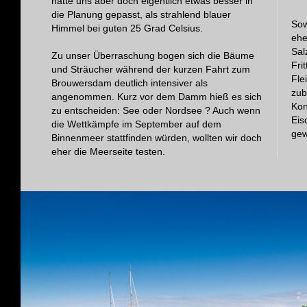
hätte uns aber doch eigentlich etwas besser in
die Planung gepasst, als strahlend blauer
Sow
Himmel bei guten 25 Grad Celsius.
ehe
Sal
Zu unser Überraschung bogen sich die Bäume
Fri
und Sträucher während der kurzen Fahrt zum
Fle
Brouwersdam deutlich intensiver als
zub
angenommen. Kurz vor dem Damm hieß es sich
Kon
zu entscheiden: See oder Nordsee ? Auch wenn
Eis
die Wettkämpfe im September auf dem
gew
Binnenmeer stattfinden würden, wollten wir doch
eher die Meerseite testen.