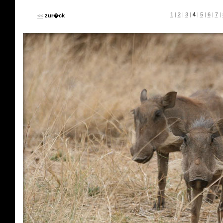
1
|
2
|
3
|
4
|
5
|
6
|
7
|
<<
zur�ck