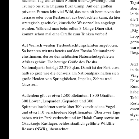
nächsten Tag weiter nach Norden über Otjiwarongo und
Tagsü
Tsumeb bis zum Onguma Bush Camp. Auf den großen
aber 
privaten Farmen lebt viel Wild, das man oft bereits von der
leide
Terrasse oder vom Restaurant aus beobachten kann, da hier
die T
strategisch geschickt, künstliche Wasserstellen angelegt
frequ
wurden. Während man beim edlen 3-Gänge-Diner sitzt,
„Big 
kommt schon mal eine Giraffe zum Trinken vorbei!
Leopa
gerin
Auf Wunsch werden Tierbeobachtungsfahrten angeboten.
war e
So konnten wir uns bereits auf den Etosha Nationalpark
Umge
einstimmen, der zu den schönsten Naturschutzgebieten
Afrikas gehört. Die heutige Größe des Etosha
Jetzt
Nationalparks beträgt 22.270 qkm. Damit ist der Park etwa
in da
halb so groß wie die Schweiz. Im Nationalpark halten sich
Ving
große Herden von Springböcken, Impalas, Zebras und
Felse
Gnus auf.
Rund
haben
Außerdem gibt es etwa 1.500 Elefanten, 1.800 Giraffen,
Tafel
300 Löwen, Leoparden, Geparden und 300
Rest
Spitzmaulnashörner sowie über 300 verschiedene Vogel-
essen
und etwa 110 verschiedene Reptilienarten. Über zwei Tage
eigen
haben wir im Park verbracht und im Halali Camp sowie im
mit e
Okaukuejo Rastlager, beides staatlich geführte Wildlife
Resorts (NWR), übernachtet.