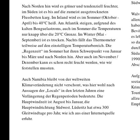
Südwe
Nach Norden hin wird es grüner und tendenziell feuchter,
im Süden ist es bis auf die zumeist ausgetrockneten
Walvi
Flussbetten karg. Im Inland wird es im Sommer (Oktober -
aller
April) bis 40°C heiß. Am Atlantik steigen, aufgrund des
haben
kalten Benguelastroms, auch im Sommer die Temperaturen
Bevöl
nur knapp über die 20°C Grenze. Im Winter (Mai -
es l
September) ist es trocken. Nachts fällt das Thermometer
so da
teilweise auf den einstelligen Temperaturbereich. Die
durc
„Regenzeit“ im Sommer hat ihren Schwerpunkt von Januar
Süda
bis März und nach Norden hin. Aber auch im November /
1990
Dezember kann es schon recht feucht werden, wie wir
Absc
feststellen mussten.
Aufgr
Auch Namibia bleibt von der weltweiten
sozi
Klimaveränderung nicht verschont, was hier wohl nach
Krimi
Aussagen der „Locals“ in den letzten Jahren eine
Touri
Verlängerung der Regenperioden bedeutete. Die
allzu
Hauptwindzeit ist August bis Januar, die
Empf
Hauptwindrichtung Südwest. Lüderitz hat etwa 300
Gleitwindtage pro Jahr, wie ich aus einer Internetquelle
erfuhr.