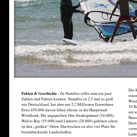
Der S
Fakten & Geschichte -
Zu Namibia sollte man ein paar
einen
Zahlen und Fakten kennen: Namibia ist 2,5 mal so groß
Windw
wie Deutschland, hat aber nur 2,2 Millionen Einwohner.
30 K
Etwa 450.000 davon leben alleine in der Hauptstadt
wir m
Windhoek. Die angepeilten Orte Swakopmund (34.000),
Hause
Walvis Bay (55.000) und Lüderitz (20.000) gehören schon
Deut
zu den „großen“ Orten. Dazwischen ist also viel Platz für
verw
beeindruckende Landschaften.
Lüder