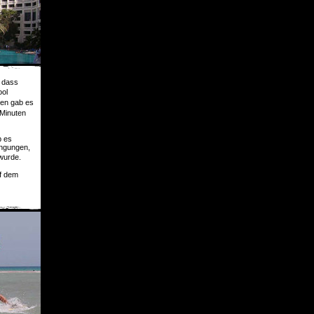
o dass
ol
gen gab es
 Minuten
 es
ingungen,
 wurde.
f dem