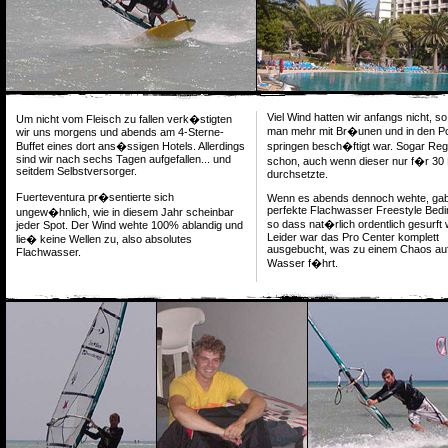
Viel Wind hatten wir anfangs nicht, s
Um nicht vom Fleisch zu fallen verk�stigten
man mehr mit Br�unen und in den Po
wir uns morgens und abends am 4-Sterne-
Buffet eines dort ans�ssigen Hotels. Allerdings
springen besch�ftigt war. Sogar Re
sind wir nach sechs Tagen aufgefallen... und
schon, auch wenn dieser nur f�r 30
seitdem Selbstversorger.
durchsetzte.
Fuerteventura pr�sentierte sich
Wenn es abends dennoch wehte, gab
perfekte Flachwasser Freestyle Bed
ungew�hnlich, wie in diesem Jahr scheinbar
so dass nat�rlich ordentlich gesurft
jeder Spot. Der Wind wehte 100% ablandig und
Leider war das Pro Center komplett
lie� keine Wellen zu, also absolutes
ausgebucht, was zu einem Chaos au
Flachwasser.
Wasser f�hrt.