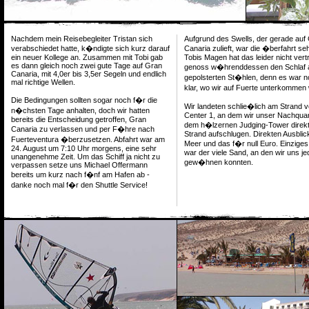
Nachdem mein Reisebegleiter Tristan sich
Aufgrund des Swells, der gerade auf
verabschiedet hatte, k�ndigte sich kurz darauf
Canaria zulieft, war die �berfahrt seh
ein neuer Kollege an. Zusammen mit Tobi gab
Tobis Magen hat das leider nicht vert
es dann gleich noch zwei gute Tage auf Gran
genoss w�hrenddessen den Schlaf 
Canaria, mit 4,0er bis 3,5er Segeln und endlich
gepolsterten St�hlen, denn es war n
mal richtige Wellen.
klar, wo wir auf Fuerte unterkomme
Die Bedingungen sollten sogar noch f�r die
Wir landeten schlie�lich am Strand 
n�chsten Tage anhalten, doch wir hatten
Center 1, an dem wir unser Nachquart
bereits die Entscheidung getroffen, Gran
dem h�lzernen Judging-Tower direk
Canaria zu verlassen und per F�hre nach
Strand aufschlugen. Direkten Ausblic
Fuerteventura �berzusetzen. Abfahrt war am
Meer und das f�r null Euro. Einzige
24. August um 7:10 Uhr morgens, eine sehr
war der viele Sand, an den wir uns j
unangenehme Zeit. Um das Schiff ja nicht zu
gew�hnen konnten.
verpassen setze uns Michael Offermann
bereits um kurz nach f�nf am Hafen ab -
danke noch mal f�r den Shuttle Service!