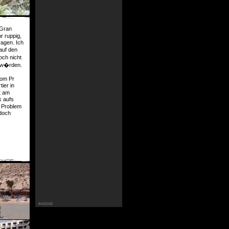
 Gran
r ruppig,
ragen. Ich
auf den
och nicht
n w�rden.
vom Pr
ier in
t am
k aufs
s Problem
edoch