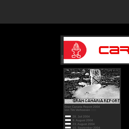
Gran Canaria Report 2004
von Tim Verhoeven ::::::
28. Juli 2004
9. August 2004
23. August 2004
10. September 2004