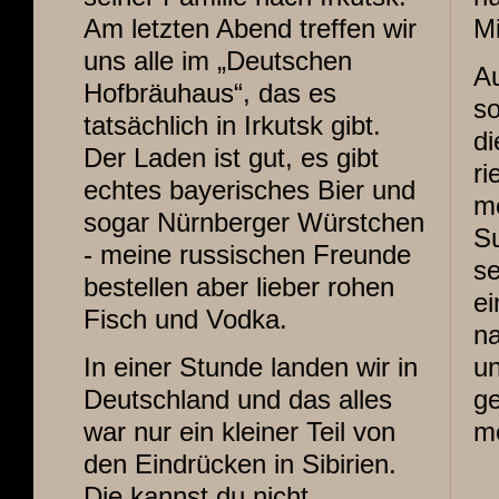
Am letzten Abend treffen wir
Mi
uns alle im „Deutschen
Au
Hofbräuhaus“, das es
so
tatsächlich in Irkutsk gibt.
di
Der Laden ist gut, es gibt
ri
echtes bayerisches Bier und
me
sogar Nürnberger Würstchen
Su
- meine russischen Freunde
se
bestellen aber lieber rohen
ei
Fisch und Vodka.
na
In einer Stunde landen wir in
un
Deutschland und das alles
ge
war nur ein kleiner Teil von
me
den Eindrücken in Sibirien.
Die kannst du nicht