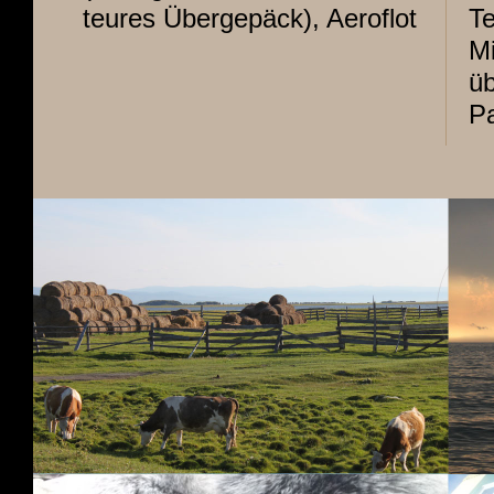
teures Übergepäck), Aeroflot
Te
Mi
üb
Pa