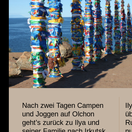
Nach zwei Tagen Campen
Il
und Joggen auf Olchon
üb
geht’s zurück zu Ilya und
Ru
seiner Familie nach Irkutsk.
nu