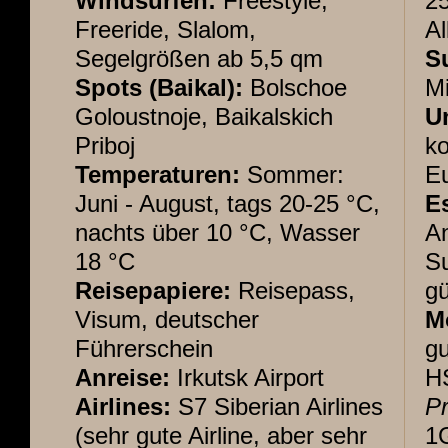
Windsurfen:
Freestyle,
25
Freeride, Slalom,
Al
Segelgrößen ab 5,5 qm
S
Spots (Baikal):
Bolschoe
Mi
Goloustnoje, Baikalskich
U
Priboj
ko
Temperaturen:
Sommer:
Eu
Juni - August, tags 20-25 °C,
E
nachts über 10 °C, Wasser
An
18 °C
S
Reisepapiere:
Reisepass,
gü
Visum, deutscher
Mo
Führerschein
gu
Anreise:
Irkutsk Airport
H
Airlines:
S7 Siberian Airlines
Pr
(sehr gute Airline, aber sehr
1