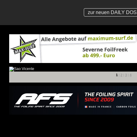
zur neuen DAILY DOSE
1
|
2
|
3
|
4