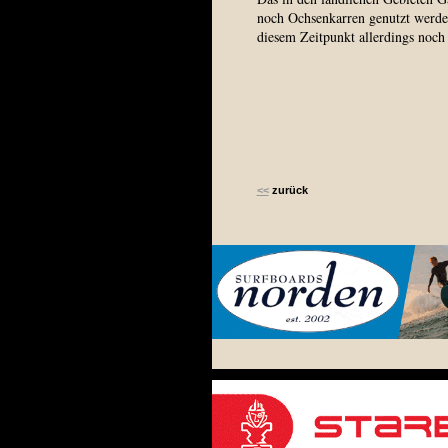
noch Ochsenkarren genutzt werde
diesem Zeitpunkt allerdings noch 
<<
zurück