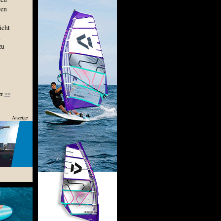
ren
icht
n
zu
er
>>
Anzeige