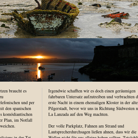
tzen braucht es
Irgendwie schafften wir es doch einen geräumigen
zu
fahrbaren Untersatz aufzutreiben und verbrachten d
elefonischen und per
erste Nacht in einem ehemaligen Kloster in der alte
it den spanischen
Pilgerstadt, bevor wir uns in Richtung Südwesten 
s komödiantischen
La Lanzada auf den Weg machten.
er Plan, im Notfall
uweichen.
Der volle Parkplatz, Fahnen am Strand und
Lautsprecherdurchsagen ließen ahnen, dass wir die
liciens in der Tat
Wellen nicht für uns alleine haben sollten. Tatsächl