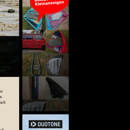
ie
n
nach
ich