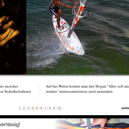
ls unsicher
Auf das Wetter konnte man den Slogan "Alles soll an
er Sicherheitsdienst
werden" interessanterweise auch anwenden.
1
|
2
|
3
|
4
|
5
|
6
|
7
|
8
|
9
|
10
weit