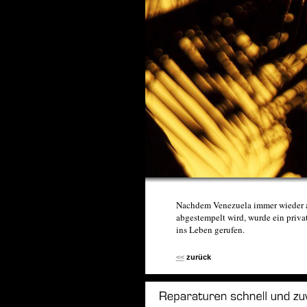
Nachdem Venezuela immer wieder a
abgestempelt wird, wurde ein privat
ins Leben gerufen.
<<
zurück