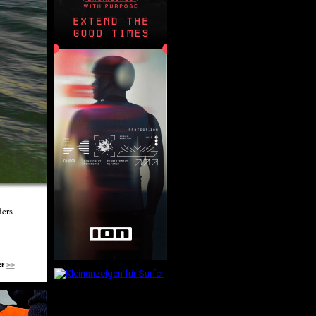
ders
er
>>