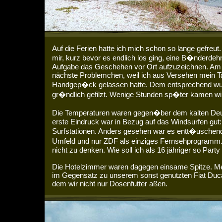
Auf die Ferien hatte ich mich schon so lange gefreut.
mir, kurz bevor es endlich los ging, eine B�nderde
Aufgabe das Geschehen vor Ort aufzuzeichnen. Am 
nächste Problemchen, weil ich aus Versehen mein 
Handgep�ck gelassen hatte. Dem entsprechend wur
gr�ndlich gefilzt. Wenige Stunden sp�ter kamen wir
Die Temperaturen waren gegen�ber dem kalten Deu
erste Eindruck war in Bezug auf das Windsurfen gut:
Surfstationen. Anders gesehen war es entt�uschend:
Umfeld und nur ZDF als einziges Fernsehprogramm.
nicht zu denken. Wie soll ich als 16 jähriger so Par
Die Hotelzimmer waren dagegen einsame Spitze. Me
im Gegensatz zu unserem sonst genutzten Fiat Ducato
dem wir nicht nur Dosenfutter aßen.