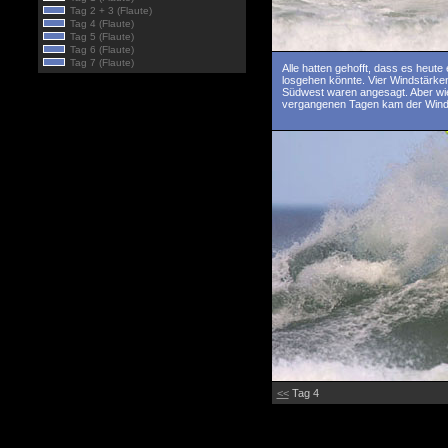
Tag 2 + 3 (Flaute)
Tag 4 (Flaute)
Tag 5 (Flaute)
Tag 6 (Flaute)
Tag 7 (Flaute)
Alle hatten gehofft, dass es heute 
losgehen könnte. Vier Windstärke
Südwest waren angesagt. Aber wie
vergangenen Tagen kam der Wind 
<<
Tag 4