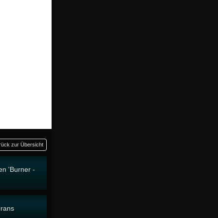
rück zur Übersicht
en 'Burner -
Frans