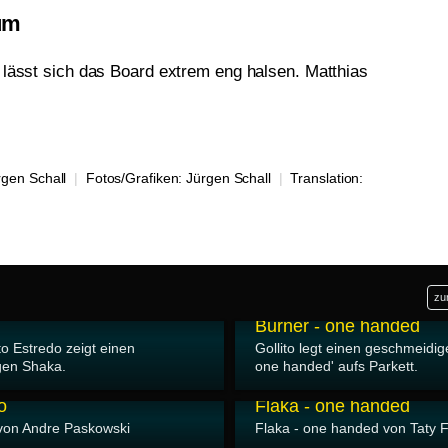
um
 lässt sich das Board extrem eng halsen. Matthias
rgen Schall
|
Fotos/Grafiken:
Jürgen Schall
|
Translation:
zu
19.05.2007
Burner - one handed
to Estredo zeigt einen
Gollito legt einen geschmeidig
igen Shaka.
one handed' aufs Parkett.
24.03.2007
o
Flaka - one handed
von Andre Paskowski
Flaka - one handed von Taty 