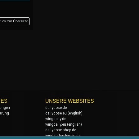
rück zur Übersicht
HES
UNSERE WEBSITES
ungen
dailydose.de
ärung
dailydose.eu
(english)
wingdaily.de
wingdaily.eu
(english)
dailydose-shop.de
windsurfen-lernen.de