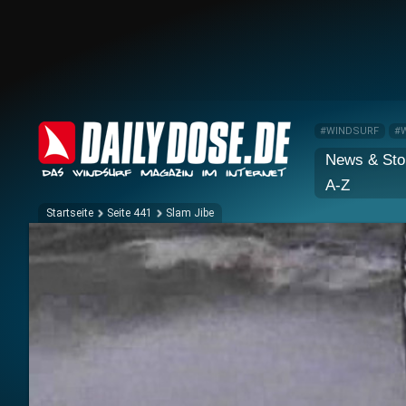
#WINDSURF
#
News & Sto
A-Z
Startseite
Seite 441
Slam Jibe