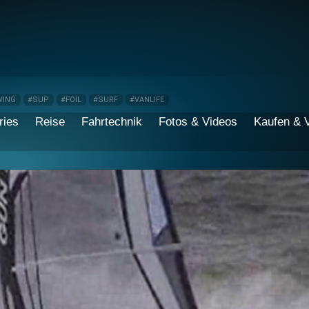
WING
#SUP
#FOIL
#SURF
#VANLIFE
ries
Reise
Fahrtechnik
Fotos & Videos
Kaufen & 