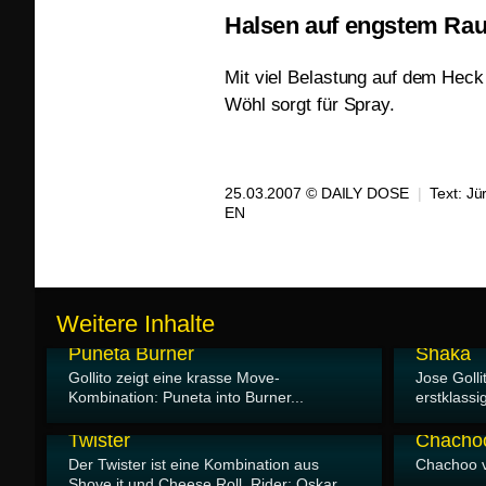
Halsen auf engstem Ra
Mit viel Belastung auf dem Heck
Wöhl sorgt für Spray.
25.03.2007 © DAILY DOSE
|
Text:
Jü
EN
Weitere Inhalte
23.07.2007
30.05.2007
Puneta Burner
Shaka
Gollito zeigt eine krasse Move-
Jose Golli
Kombination: Puneta into Burner...
erstklass
24.03.2007
24.03.2007
Twister
Chacho
Der Twister ist eine Kombination aus
Chachoo 
Shove it und Cheese Roll. Rider: Oskar