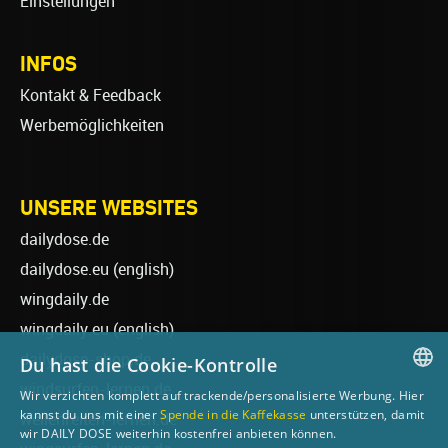
Einstellungen
INFOS
Kontakt & Feedback
Werbemöglichkeiten
UNSERE WEBSITES
dailydose.de
dailydose.eu
(english)
wingdaily.de
wingdaily.eu
(english)
dailydose-shop.de
Du hast die Cookie-Kontrolle
windsurfen-lernen.de
Wir verzichten komplett auf trackende/personalisierte Werbung. Hier
GERMAN
kannst du uns mit einer
Spende in die Kaffekasse
unterstützen, damit
wellenreiten-lernen.de
wir DAILY DOSE weiterhin kostenfrei anbieten können.
ENGLISH