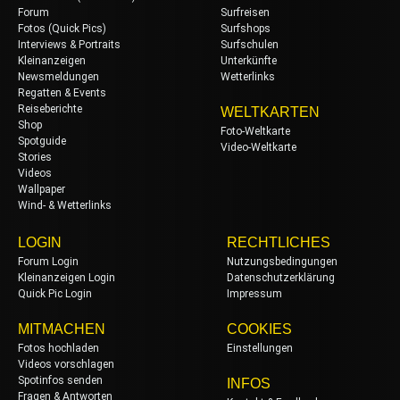
Forum
Surfreisen
Fotos (Quick Pics)
Surfshops
Interviews & Portraits
Surfschulen
Kleinanzeigen
Unterkünfte
Newsmeldungen
Wetterlinks
Regatten & Events
Reiseberichte
WELTKARTEN
Shop
Foto-Weltkarte
Spotguide
Video-Weltkarte
Stories
Videos
Wallpaper
Wind- & Wetterlinks
LOGIN
RECHTLICHES
Forum Login
Nutzungsbedingungen
Kleinanzeigen Login
Datenschutzerklärung
Quick Pic Login
Impressum
MITMACHEN
COOKIES
Fotos hochladen
Einstellungen
Videos vorschlagen
Spotinfos senden
INFOS
Fragen & Antworten