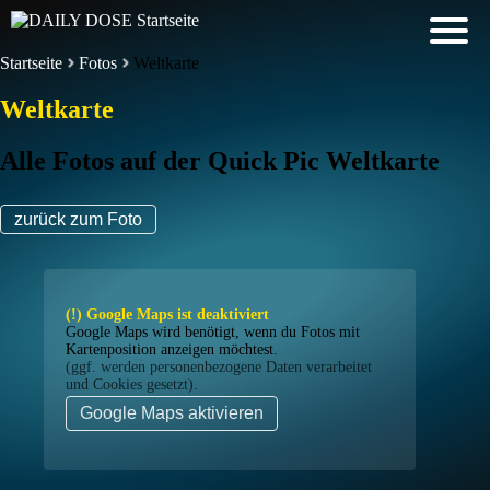
Startseite
Fotos
Weltkarte
Weltkarte
Alle Fotos auf der Quick Pic Weltkarte
zurück zum Foto
(!) Google Maps ist deaktiviert
Google Maps wird benötigt, wenn du Fotos mit
Kartenposition anzeigen möchtest.
(ggf. werden personen­bezogene Daten verarbeitet
und Cookies gesetzt).
Google Maps aktivieren