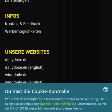
Einstellungen
INFOS
Kontakt & Feedback
Werbemöglichkeiten
UNSERE WEBSITES
dailydose.de
dailydose.eu
(english)
wingdaily.de
wingdaily.eu
(english)
dailydose-shop.de
Du hast die Cookie-Kontrolle
windsurfen-lernen.de
Wir verzichten komplett auf trackende/personalisierte Werbung. Hier
GERMAN
kannst du uns mit einer
Spende in die Kaffekasse
unterstützen, damit
wellenreiten-lernen.de
wir DAILY DOSE weiterhin kostenfrei anbieten können.
ENGLISH