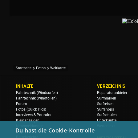
Startseite
Fotos
Weltkarte
INHALTE
VERZEICHNIS
Fahrtechnik (Windsurfen)
Reparaturanbieter
Fahrtechnik (Windfoilen)
Surfmarken
Forum
Surfreisen
Fotos (Quick Pics)
Surfshops
Interviews & Portraits
Surfschulen
Kleinanzeigen
Unterkünfte
Newsmeldungen
Wetterlinks
Du hast die Cookie-Kontrolle
Regatten & Events
Reiseberichte