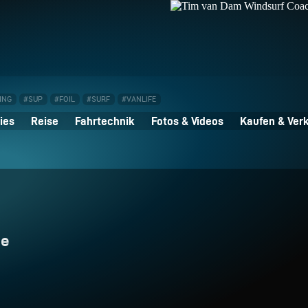
ING
#SUP
#FOIL
#SURF
#VANLIFE
ies
Reise
Fahrtechnik
Fotos & Videos
Kaufen & Ver
te