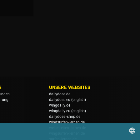
S
UNSERE WEBSITES
ungen
dailydose.de
ärung
dailydose.eu
(english)
wingdaily.de
wingdaily.eu
(english)
dailydose-shop.de
windsurfen-lernen.de
wellenreiten-lernen.de
wingsurfen-lernen.de
surfen-lernen.de