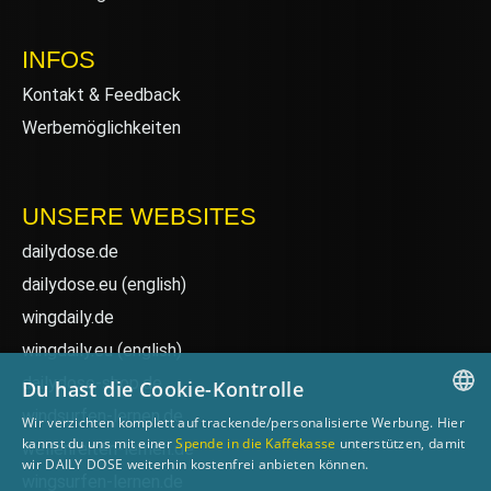
INFOS
Kontakt & Feedback
Werbemöglichkeiten
UNSERE WEBSITES
dailydose.de
dailydose.eu
(english)
wingdaily.de
wingdaily.eu
(english)
dailydose-shop.de
Du hast die Cookie-Kontrolle
windsurfen-lernen.de
Wir verzichten komplett auf trackende/personalisierte Werbung. Hier
GERMAN
kannst du uns mit einer
Spende in die Kaffekasse
unterstützen, damit
wellenreiten-lernen.de
wir DAILY DOSE weiterhin kostenfrei anbieten können.
ENGLISH
wingsurfen-lernen.de