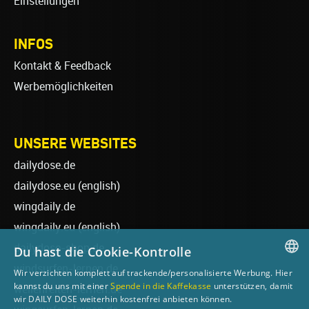
Einstellungen
INFOS
Kontakt & Feedback
Werbemöglichkeiten
UNSERE WEBSITES
dailydose.de
dailydose.eu
(english)
wingdaily.de
wingdaily.eu
(english)
dailydose-shop.de
Du hast die Cookie-Kontrolle
windsurfen-lernen.de
Wir verzichten komplett auf trackende/personalisierte Werbung. Hier
GERMAN
kannst du uns mit einer
Spende in die Kaffekasse
unterstützen, damit
wellenreiten-lernen.de
wir DAILY DOSE weiterhin kostenfrei anbieten können.
ENGLISH