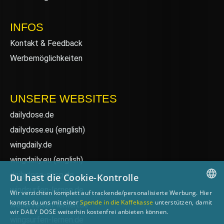
INFOS
Kontakt & Feedback
Werbemöglichkeiten
UNSERE WEBSITES
dailydose.de
dailydose.eu
(english)
wingdaily.de
wingdaily.eu
(english)
dailydose-shop.de
Du hast die Cookie-Kontrolle
windsurfen-lernen.de
Wir verzichten komplett auf trackende/personalisierte Werbung. Hier
GERMAN
kannst du uns mit einer
Spende in die Kaffekasse
unterstützen, damit
wellenreiten-lernen.de
wir DAILY DOSE weiterhin kostenfrei anbieten können.
ENGLISH
wingsurfen-lernen.de