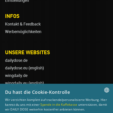
Einstellungen
INFOS
Kontakt & Feedback
Werbemöglichkeiten
UNSERE WEBSITES
dailydose.de
dailydose.eu
(english)
wingdaily.de
wingdaily.eu
(english)
dailydose-shop.de
Du hast die Cookie-Kontrolle
windsurfen-lernen.de
Wir verzichten komplett auf trackende/personalisierte Werbung. Hier
GERMAN
kannst du uns mit einer
Spende in die Kaffekasse
unterstützen, damit
wellenreiten-lernen.de
wir DAILY DOSE weiterhin kostenfrei anbieten können.
ENGLISH