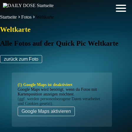
Startseite
Fotos
Weltkarte
Weltkarte
Alle Fotos auf der Quick Pic Weltkarte
zurück zum Foto
(!) Google Maps ist deaktiviert
Google Maps wird benötigt, wenn du Fotos mit
Kartenposition anzeigen möchtest.
(ggf. werden personen­bezogene Daten verarbeitet
und Cookies gesetzt).
Google Maps aktivieren