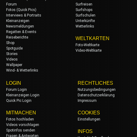
Forum
Surfreisen
Fotos (Quick Pics)
Surfshops
Interviews & Portraits
Surfschulen
Kleinanzeigen
Unterkünfte
Newsmeldungen
Wetterlinks
Regatten & Events
Reiseberichte
WELTKARTEN
Shop
Foto-Weltkarte
Spotguide
Video-Weltkarte
Stories
Videos
Wallpaper
Wind- & Wetterlinks
LOGIN
RECHTLICHES
Forum Login
Nutzungsbedingungen
Kleinanzeigen Login
Datenschutzerklärung
Quick Pic Login
Impressum
MITMACHEN
COOKIES
Fotos hochladen
Einstellungen
Videos vorschlagen
Spotinfos senden
INFOS
Fragen & Antworten