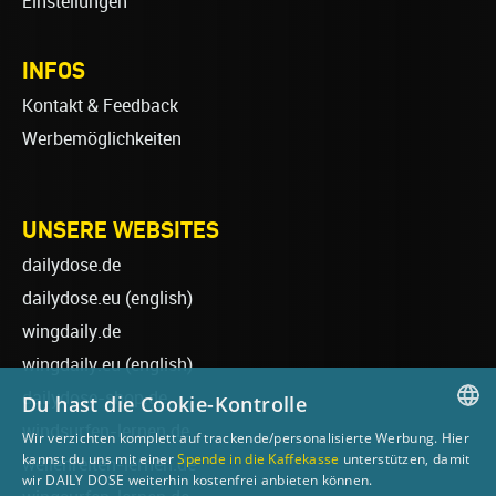
Einstellungen
INFOS
Kontakt & Feedback
Werbemöglichkeiten
UNSERE WEBSITES
dailydose.de
dailydose.eu
(english)
wingdaily.de
wingdaily.eu
(english)
dailydose-shop.de
Du hast die Cookie-Kontrolle
windsurfen-lernen.de
Wir verzichten komplett auf trackende/personalisierte Werbung. Hier
GERMAN
kannst du uns mit einer
Spende in die Kaffekasse
unterstützen, damit
wellenreiten-lernen.de
wir DAILY DOSE weiterhin kostenfrei anbieten können.
ENGLISH