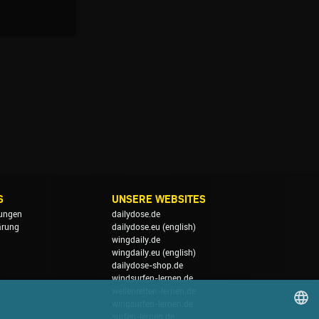
S
UNSERE WEBSITES
ungen
dailydose.de
ärung
dailydose.eu
(english)
wingdaily.de
wingdaily.eu
(english)
dailydose-shop.de
windsurfen-lernen.de
wellenreiten-lernen.de
wingsurfen-lernen.de
surfen-lernen.de