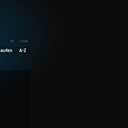
EN
LOGIN
kaufen
A-Z