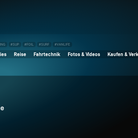
ING
#SUP
#FOIL
#SURF
#VANLIFE
ies
Reise
Fahrtechnik
Fotos & Videos
Kaufen & Ver
te