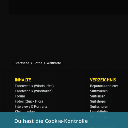
Startseite
Fotos
Weltkarte
INHALTE
VERZEICHNIS
Fahrtechnik (Windsurfen)
Reparaturanbieter
Fahrtechnik (Windfoilen)
Surfmarken
Forum
Surfreisen
Fotos (Quick Pics)
Surfshops
Interviews & Portraits
Surfschulen
Kleinanzeigen
Unterkünfte
Newsmeldungen
Wetterlinks
Du hast die Cookie-Kontrolle
Regatten & Events
Reiseberichte