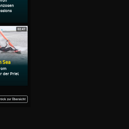
 von
ranzosen
ssions
02:47
h Sea
 vom
r der Priel
rück zur Übersicht