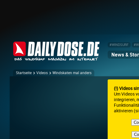
#WINDSURF
#W
News & Stor
Startseite
Videos
Windskaten mal anders
(!) Videos si
Um Videos v
integrieren,
Funktionalit
aktivieren (s
Co
Co