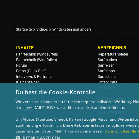
Startseite
Videos
Windskaten mal anders
INHALTE
VERZEICHNIS
Fahrtechnik (Windsurfen)
Reparaturanbieter
Fahrtechnik (Windfoilen)
Surfmarken
Forum
Surfreisen
Fotos (Quick Pics)
Surfshops
Interviews & Portraits
Surfschulen
Kleinanzeigen
Unterkünfte
Newsmeldungen
Wetterlinks
Du hast die Cookie-Kontrolle
Regatten & Events
Reiseberichte
WELTKARTEN
Wir verzichten komplett auf trackende/personalisierte Werbung. Hie
Shop
Foto-Weltkarte
damit wir DAILY DOSE weiterhin kostenfrei anbieten können.
Spotguide
Video-Weltkarte
Stories
Um Videos (Youtube, Vimeo), Karten (Google Maps) und Wetterinfos (
Videos
Zustimmung erforderlich. Diese Anbieter erfassen möglicherweise 
Wallpaper
gesammelten Daten. Mehr Infos dazu in unserer
Datenschutzerklär
Wind- & Wetterlinks
DETAILS ANZEIGEN