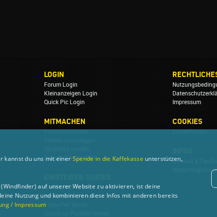
LOGIN
RECHTLICHE
Forum Login
Nutzungsbeding
Kleinanzeigen Login
Datenschutzerkl
Quick Pic Login
Impressum
MITMACHEN
COOKIES
Fotos hochladen
Einstellungen
Videos vorschlagen
Spotinfos senden
INFOS
r kannst du uns mit einer
Spende in die Kaffekasse
unterstützen,
Fragen & Antworten
Kontakt & Feedb
Werbemöglichkei
EINSTEIGER GUIDES
Windfinder) auf unserer Website zu aktivieren, ist deine
Windsurfen lernen
deine Nutzung und kombinieren diese Infos mit anderen bereits
Wellenreiten lernen
ung / Impressum
Foilsurfen lernen
Stand-up Paddeln lernen