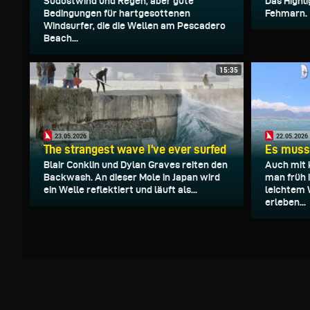
Südostwind und Regen, aber gute
Das Highl
Bedingungen für hartgesottenen
Fehmarn.
Windsurfer, die die Wellen am Pescadero
Beach...
15:35
23.05.2026
22.05.2026
The strangest wave I've ever surfed
Es muss 
Blair Conklin und Dylan Graves reiten den
Auch mit 
Backwash. An dieser Mole in Japan wird
man früh 
ein Welle reflektiert und läuft als...
leichtem 
erleben...