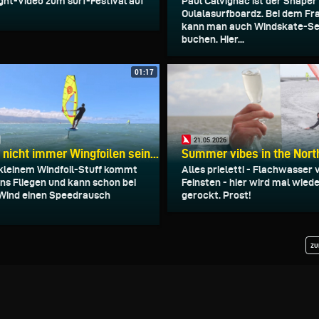
ight-Video zum surf-Festival auf
Paul Calvignac ist der Shaper
Oulalasurfboardz. Bei dem F
kann man auch Windskate-Se
buchen. Hier...
01:17
21.05.2026
nicht immer Wingfoilen sein...
Summer vibes in the Nort
kleinem Windfoil-Stuff kommt
Alles prieletti - Flachwasser
ins Fliegen und kann schon bei
Feinsten - hier wird mal wiede
Wind einen Speedrausch
gerockt. Prost!
zu