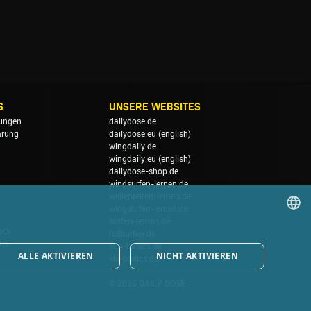
S
UNSERE WEBSITES
ungen
dailydose.de
ärung
dailydose.eu
(english)
wingdaily.de
wingdaily.eu
(english)
dailydose-shop.de
windsurfen-lernen.de
wellenreiten-lernen.de
wingsurfen-lernen.de
surfen-lernen.de
ack
foilsurfen.de
GERMAN
ten
sup-basics.de
ALLE AKTIVIEREN
NICHT AKTIVIEREN
ski-basics.de
ENGLISH
© 2026 DAILY DOSE