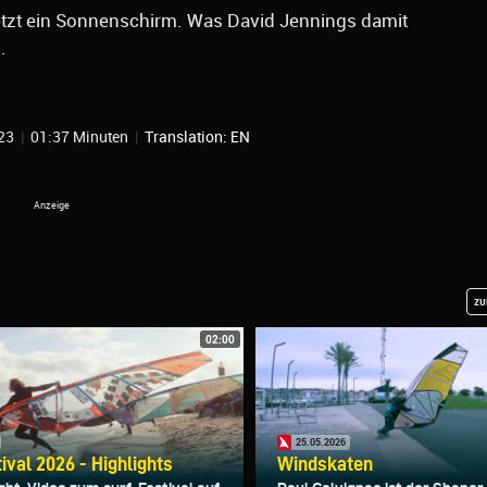
 jetzt ein Sonnenschirm. Was David Jennings damit
.
123
|
01:37 Minuten
|
Translation: EN
zu
02:00
25.05.2026
tival 2026 - Highlights
Windskaten