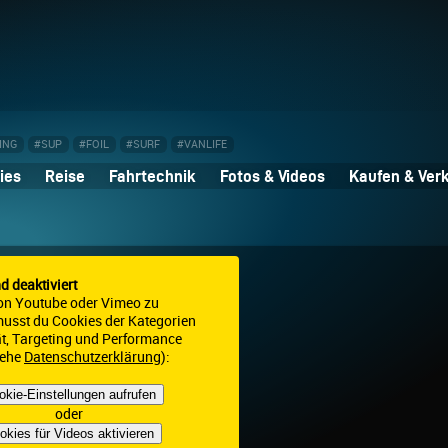
ING
#SUP
#FOIL
#SURF
#VANLIFE
ies
Reise
Fahrtechnik
Fotos & Videos
Kaufen & Ver
nd deaktiviert
on Youtube oder Vimeo zu
 musst du Cookies der Kategorien
ät, Targeting und Performance
iehe
Datenschutzerklärung
):
okie-Einstellungen aufrufen
oder
okies für Videos aktivieren