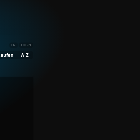
EN
LOGIN
kaufen
A-Z