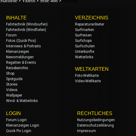
Startseite
Videos
Seite 468
Moving
INHALTE
VERZEICHNIS
Fahrtechnik (Windsurfen)
Reparaturanbieter
Fahrtechnik (Windfoilen)
Surfmarken
Forum
Surfreisen
Fotos (Quick Pics)
Surfshops
Interviews & Portraits
Surfschulen
Kleinanzeigen
Unterkünfte
Newsmeldungen
Wetterlinks
Regatten & Events
Reiseberichte
WELTKARTEN
Shop
Foto-Weltkarte
Spotguide
Video-Weltkarte
Stories
Videos
Wallpaper
Wind- & Wetterlinks
LOGIN
RECHTLICHES
Forum Login
Nutzungsbedingungen
Kleinanzeigen Login
Datenschutzerklärung
Quick Pic Login
Impressum