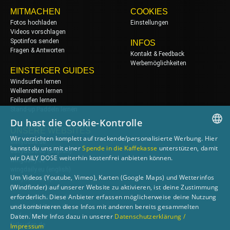
MITMACHEN
COOKIES
Fotos hochladen
Einstellungen
Videos vorschlagen
Spotinfos senden
INFOS
Fragen & Antworten
Kontakt & Feedback
Werbemöglichkeiten
EINSTEIGER GUIDES
Windsurfen lernen
Wellenreiten lernen
Foilsurfen lernen
Stand-up Paddeln lernen
Du hast die Cookie-Kontrolle
UNSERE WEBSITES
Wir verzichten komplett auf trackende/personalisierte Werbung. Hier
dailydose.de
GERMAN
kannst du uns mit einer
Spende in die Kaffekasse
unterstützen, damit
dailydose.eu
(english)
wir DAILY DOSE weiterhin kostenfrei anbieten können.
wingdaily.de
ENGLISH
wingdaily.eu
(english)
Um Videos (Youtube, Vimeo), Karten (Google Maps) und Wetterinfos
dailydose-shop.de
(Windfinder) auf unserer Website zu aktivieren, ist deine Zustimmung
windsurfen-lernen.de
erforderlich. Diese Anbieter erfassen möglicherweise deine Nutzung
wellenreiten-lernen.de
und kombinieren diese Infos mit anderen bereits gesammelten
wingsurfen-lernen.de
surfen-lernen.de
Daten. Mehr Infos dazu in unserer
Datenschutzerklärung /
foilsurfen.de
Impressum