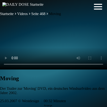
Startseite
Videos
Seite 468
Moving
Moving
Der Trailer zur 'Moving' DVD, ein deutsches Windsurfvideo aus dem
Jahre 2002.
25.03.2007 © Westdesign
|
00:32 Minuten