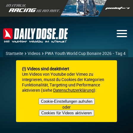
Startseite
Videos
PWA Youth World Cup Bonaire 2026 - Tag 4
(!) Videos sind deaktiviert
Um Videos von Youtube oder Vimeo zu
integrieren, musst du Cookies der Kategorien
Funktionalität, Targeting und Performance
aktivieren (siehe
Datenschutzerklärung
):
Cookie-Einstellungen aufrufen
oder
Cookies für Videos aktivieren