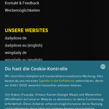
Kontakt & Feedback
Werbemöglichkeiten
UNSERE WEBSITES
dailydose.de
dailydose.eu
(english)
wingdaily.de
wingdaily.eu
(english)
dailydose-shop.de
Du hast die Cookie-Kontrolle
windsurfen-lernen.de
Wir verzichten komplett auf trackende/personalisierte Werbung. Hier
GERMAN
kannst du uns mit einer
Spende in die Kaffekasse
unterstützen, damit
wellenreiten-lernen.de
wir DAILY DOSE weiterhin kostenfrei anbieten können.
ENGLISH
wingsurfen-lernen.de
Um Videos (Youtube, Vimeo), Karten (Google Maps) und Wetterinfos
surfen-lernen.de
(Windfinder) auf unserer Website zu aktivieren, ist deine Zustimmung
foilsurfen.de
erforderlich. Diese Anbieter erfassen möglicherweise deine Nutzung
und kombinieren diese Infos mit anderen bereits gesammelten