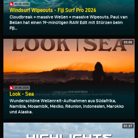
30.06.2026
Windsurf Wipeouts - Fiji Surf Pro 2026
Cloudbreak = massive Wellen = massive Wipeouts. Paul van
Bellen hat einen 19-minütigen RAW Edit mit Stürzen beim
Fiji...
03:00
29.06.2026
Look - Sea
Wunderschöne Wellenreit-Aufnahmen aus Südafrika,
Namibia, Mosambik, Mexiko, Réunion, Indonesien, Marokko
und Alaska.
01:37