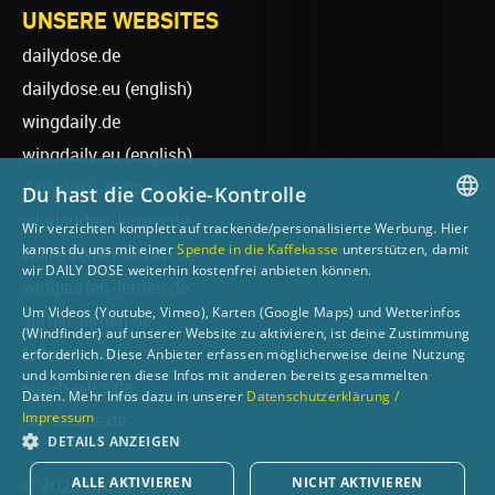
UNSERE WEBSITES
dailydose.de
dailydose.eu
(english)
wingdaily.de
wingdaily.eu
(english)
dailydose-shop.de
Du hast die Cookie-Kontrolle
windsurfen-lernen.de
Wir verzichten komplett auf trackende/personalisierte Werbung. Hier
GERMAN
kannst du uns mit einer
Spende in die Kaffekasse
unterstützen, damit
wellenreiten-lernen.de
wir DAILY DOSE weiterhin kostenfrei anbieten können.
ENGLISH
wingsurfen-lernen.de
Um Videos (Youtube, Vimeo), Karten (Google Maps) und Wetterinfos
surfen-lernen.de
(Windfinder) auf unserer Website zu aktivieren, ist deine Zustimmung
foilsurfen.de
erforderlich. Diese Anbieter erfassen möglicherweise deine Nutzung
und kombinieren diese Infos mit anderen bereits gesammelten
sup-basics.de
Daten. Mehr Infos dazu in unserer
Datenschutzerklärung /
Impressum
ski-basics.de
DETAILS ANZEIGEN
ALLE AKTIVIEREN
NICHT AKTIVIEREN
© 2026 DAILY DOSE