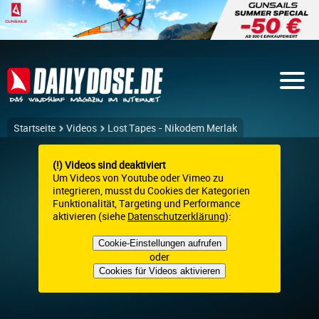
Startseite
Videos
Lost Tapes - Nikodem Merlak
(!) Videos sind deaktiviert
Um Videos von Youtube oder Vimeo zu
integrieren, musst du Cookies der Kategorien
Funktionalität, Targeting und Performance
aktivieren (siehe
Datenschutzerklärung
):
Cookie-Einstellungen aufrufen
oder
Cookies für Videos aktivieren