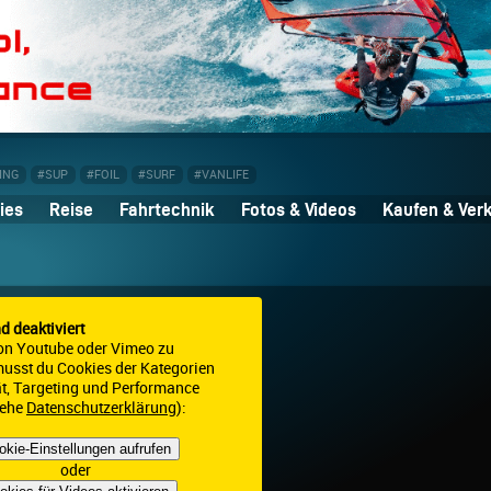
ING
#SUP
#FOIL
#SURF
#VANLIFE
ies
Reise
Fahrtechnik
Fotos & Videos
Kaufen & Ver
nd deaktiviert
on Youtube oder Vimeo zu
 musst du Cookies der Kategorien
ät, Targeting und Performance
iehe
Datenschutzerklärung
):
okie-Einstellungen aufrufen
oder