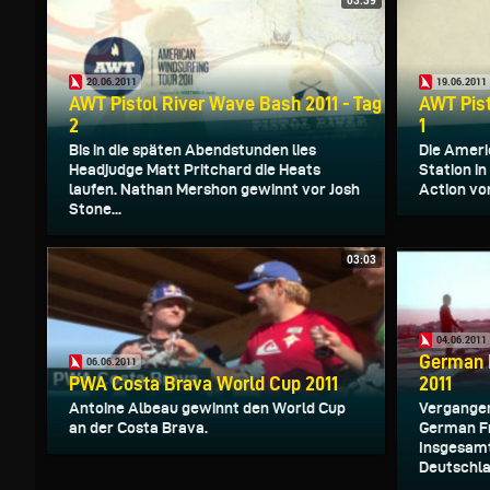
03:39
20.06.2011
19.06.2011
AWT Pistol River Wave Bash 2011 - Tag
AWT Pist
2
1
Bis in die späten Abendstunden lies
Die Ameri
Headjudge Matt Pritchard die Heats
Station in
laufen. Nathan Mershon gewinnt vor Josh
Action vo
Stone...
03:03
04.06.2011
German F
06.06.2011
PWA Costa Brava World Cup 2011
2011
Antoine Albeau gewinnt den World Cup
Vergange
an der Costa Brava.
German Fre
Insgesamt
Deutschla