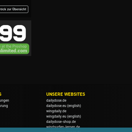
rück zur Übersicht
S
UNSERE WEBSITES
ungen
dailydose.de
ärung
dailydose.eu
(english)
wingdaily.de
wingdaily.eu
(english)
dailydose-shop.de
windsurfen-lernen.de