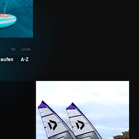
EN
LOGIN
kaufen
A-Z