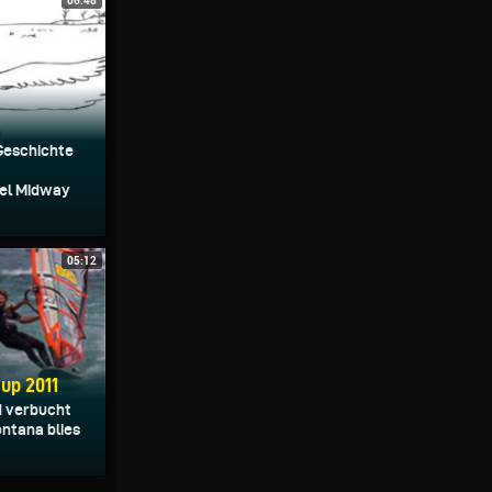
06:48
 Geschichte
sel Midway
05:12
up 2011
d verbucht
ontana blies