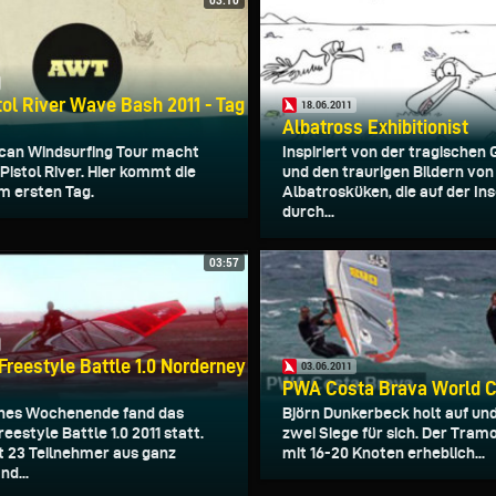
03:10
ol River Wave Bash 2011 - Tag
18.06.2011
Albatross Exhibitionist
can Windsurfing Tour macht
Inspiriert von der tragischen
 Pistol River. Hier kommt die
und den traurigen Bildern von
m ersten Tag.
Albatrosküken, die auf der In
durch...
03:57
reestyle Battle 1.0 Norderney
03.06.2011
PWA Costa Brava World C
nes Wochenende fand das
Björn Dunkerbeck holt auf un
estyle Battle 1.0 2011 statt.
zwei Siege für sich. Der Tram
 23 Teilnehmer aus ganz
mit 16-20 Knoten erheblich...
nd...