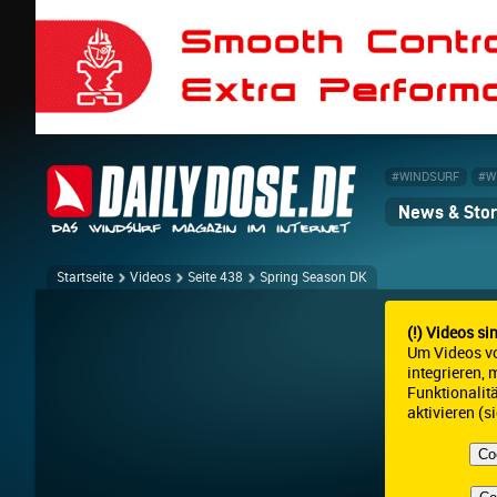
#WINDSURF
#W
News & Stor
Startseite
Videos
Seite 438
Spring Season DK
(!) Videos si
Um Videos v
integrieren,
Funktionalit
aktivieren (s
Co