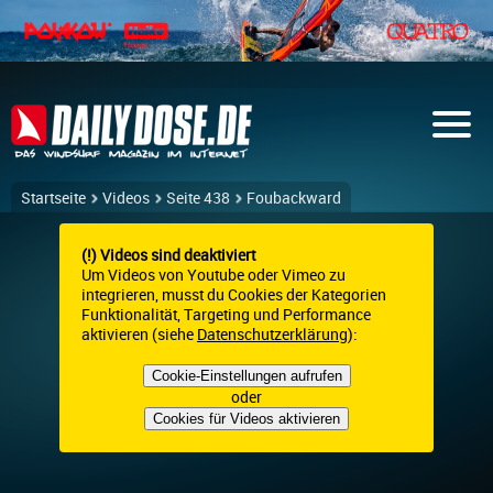
Startseite
Videos
Seite 438
Foubackward
(!) Videos sind deaktiviert
Um Videos von Youtube oder Vimeo zu
integrieren, musst du Cookies der Kategorien
Funktionalität, Targeting und Performance
aktivieren (siehe
Datenschutzerklärung
):
Cookie-Einstellungen aufrufen
oder
Cookies für Videos aktivieren