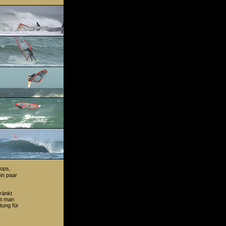
oops,
ein paar
ränkt
gt man
tung für