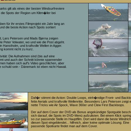
ks gilt als eines der besten Windsurfreviere
 die Spots der Region um Klitm�ller bei
n für ihr erstes Filmprojekt ein Jahr lang an
nd die beste Action nach Spots sortiert
, Lars Petersen und Mads Bjørna zeigen
 Peter Volwater, wo und wie die Post abgeht.
n Hanstholm, und kraftvolle Wellen in Agger.
ing kommt nicht zu kurz.
ivität: Die Aufnahmen sind (bis auf eine
filmt und auch der Schnitt könnte spannender
men haben sich auf's Video geschlichen, aber
e schuld sein - Dänemark ist eben nicht Hawaii.
Daf�r stimmt die Action: Double Loops, einh�ndige Front- und Backl
fette Aerials und kraftvolle Wellenritte. Besonders Lars Petersen zeigt 
nette Tricks wie Air Spock, Wave 360er und Clew First Backloops.
Der auf dem Cover der DVD als Bonus angekündigte Spotguide besch
sich darauf, die Spots im DVD-Menü aufzulisten. Bei einem Klick sprin
so zur passende Stelle im Hauptfilm. Dort wird dann die beste Windrich
diesen Spot eingeblendet... hilfreich, aber keine optimale Lösung. Eine
passende Spotkarte findet man auf dem Cover.