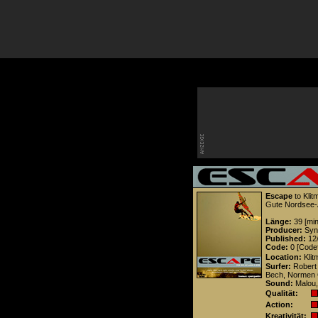
Escape
to Klit
Gute Nordsee-Ac
Länge:
39 [min
Producer:
Synv
Published:
12
Code:
0 [Codef
Location:
Klit
Surfer:
Robert 
Bech, Normen 
Sound:
Malou, 
Qualität:
Action:
Kreativität: