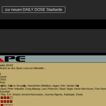
zur neuen DAILY DOSE Startseite
møller [DVD]
tion an den Spots rund um Klitmøller...
]
ision
/2003
ree]
m�ller, N�rre Vorup�r, Hanstholm (Middles), Agger, Krik, Vandet S�
Sand, Peter Volwater, Greg Allaway, Lars Petersen, Klaas Voget, Kevin Mervissen, Finn Noer
Günzlein
Play, S.A. Smash, Ancient Astronauts, Journey Agents, Kabanjak, Deela