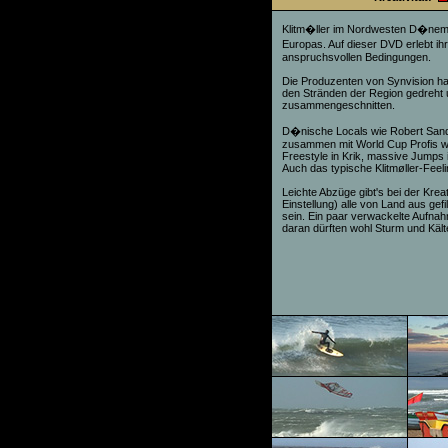
Klitm�ller im Nordwesten D�nemar
Europas. Auf dieser DVD erlebt ihr
anspruchsvollen Bedingungen.
Die Produzenten von Synvision habe
den Stränden der Region gedreht u
zusammengeschnitten.
D�nische Locals wie Robert Sand
zusammen mit World Cup Profis wie
Freestyle in Krik, massive Jumps i
Auch das typische Klitmøller-Feel
Leichte Abzüge gibt's bei der Kreat
Einstellung) alle von Land aus ge
sein. Ein paar verwackelte Aufnah
daran dürften wohl Sturm und Kält