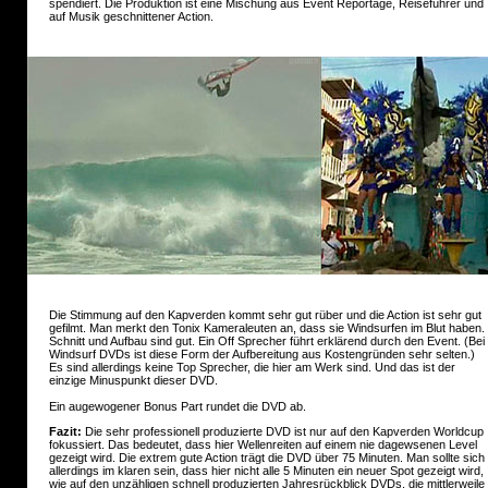
spendiert. Die Produktion ist eine Mischung aus Event Reportage, Reiseführer und
auf Musik geschnittener Action.
Die Stimmung auf den Kapverden kommt sehr gut rüber und die Action ist sehr gut
gefilmt. Man merkt den Tonix Kameraleuten an, dass sie Windsurfen im Blut haben.
Schnitt und Aufbau sind gut. Ein Off Sprecher führt erklärend durch den Event. (Bei
Windsurf DVDs ist diese Form der Aufbereitung aus Kostengründen sehr selten.)
Es sind allerdings keine Top Sprecher, die hier am Werk sind. Und das ist der
einzige Minuspunkt dieser DVD.
Ein augewogener Bonus Part rundet die DVD ab.
Fazit:
Die sehr professionell produzierte DVD ist nur auf den Kapverden Worldcup
fokussiert. Das bedeutet, dass hier Wellenreiten auf einem nie dagewsenen Level
gezeigt wird. Die extrem gute Action trägt die DVD über 75 Minuten. Man sollte sich
allerdings im klaren sein, dass hier nicht alle 5 Minuten ein neuer Spot gezeigt wird,
wie auf den unzähligen schnell produzierten Jahresrückblick DVDs, die mittlerweile