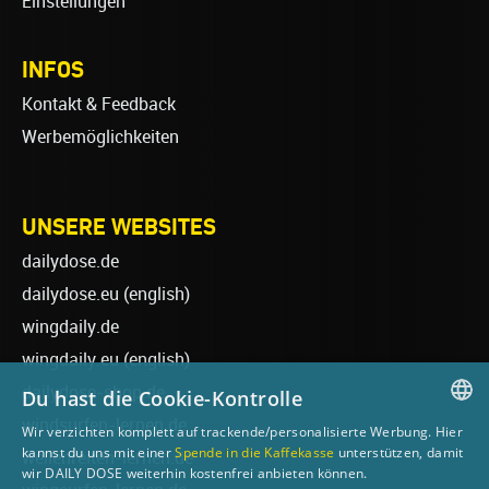
Einstellungen
INFOS
Kontakt & Feedback
Werbemöglichkeiten
UNSERE WEBSITES
dailydose.de
dailydose.eu
(english)
wingdaily.de
wingdaily.eu
(english)
dailydose-shop.de
Du hast die Cookie-Kontrolle
windsurfen-lernen.de
Wir verzichten komplett auf trackende/personalisierte Werbung. Hier
GERMAN
kannst du uns mit einer
Spende in die Kaffekasse
unterstützen, damit
wellenreiten-lernen.de
wir DAILY DOSE weiterhin kostenfrei anbieten können.
ENGLISH