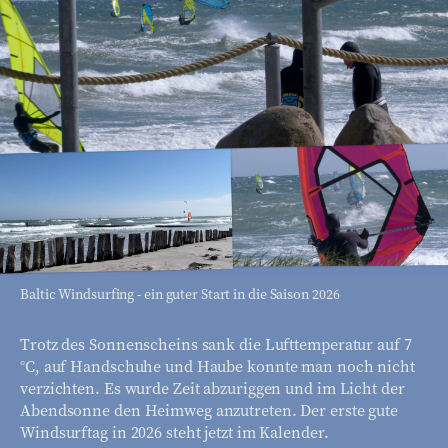
Baltic Windsurfing - ein guter Start in die Saison 2026
Trotz des Sonnenscheins sank die Lufttemperatur auf 7
°C, auf Handschuhe und Haube konnte man noch nicht
verzichten. Es wurde Zeit abzuriggen und im Licht der
Abendsonne den Heimweg anzutreten. Der erste gute
Windsurftag in 2026 steht jetzt im Kalender.