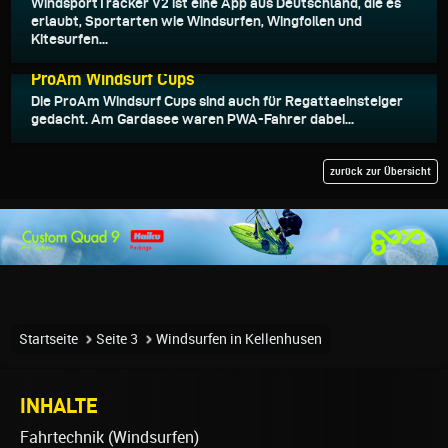
WindsportTracker V2 ist eine App aus Deutschland, die es
erlaubt, Sportarten wie Windsurfen, Wingfoilen und
Kitesurfen...
19.04.2026
ProAm Windsurf Cups
Die ProAm Windsurf Cups sind auch für Regattaeinsteiger
gedacht. Am Gardasee waren PWA-Fahrer dabei...
zurück zur Übersicht
Startseite
Seite 3
Windsurfen in Kellenhusen
INHALTE
Fahrtechnik (Windsurfen)