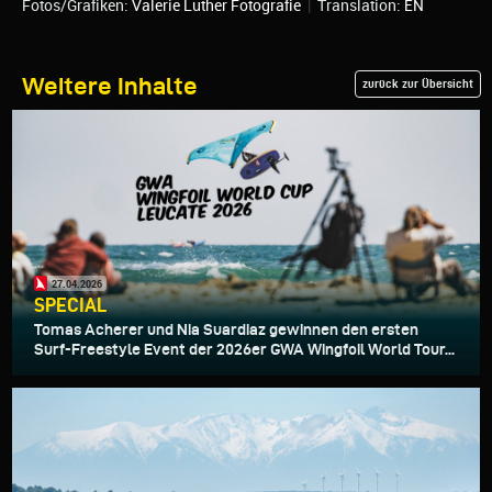
Fotos/Grafiken:
Valerie Luther Fotografie
|
Translation:
EN
Weitere Inhalte
zurück zur Übersicht
27.04.2026
SPECIAL
Tomas Acherer und Nia Suardiaz gewinnen den ersten
Surf-Freestyle Event der 2026er GWA Wingfoil World Tour...