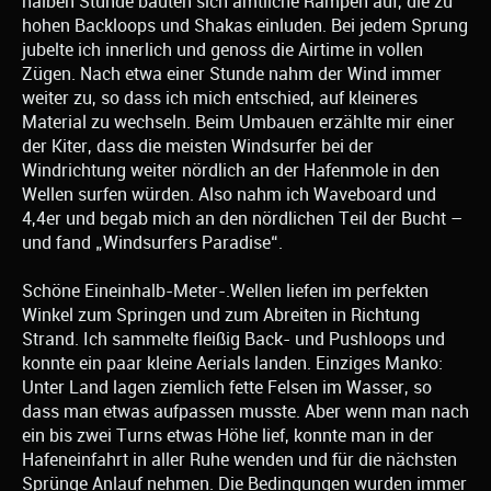
halben Stunde bauten sich amtliche Rampen auf, die zu
hohen Backloops und Shakas einluden. Bei jedem Sprung
jubelte ich innerlich und genoss die Airtime in vollen
Zügen. Nach etwa einer Stunde nahm der Wind immer
weiter zu, so dass ich mich entschied, auf kleineres
Material zu wechseln. Beim Umbauen erzählte mir einer
der Kiter, dass die meisten Windsurfer bei der
Windrichtung weiter nördlich an der Hafenmole in den
Wellen surfen würden. Also nahm ich Waveboard und
4,4er und begab mich an den nördlichen Teil der Bucht –
und fand „Windsurfers Paradise“.
Schöne Eineinhalb-Meter-.Wellen liefen im perfekten
Winkel zum Springen und zum Abreiten in Richtung
Strand. Ich sammelte fleißig Back- und Pushloops und
konnte ein paar kleine Aerials landen. Einziges Manko:
Unter Land lagen ziemlich fette Felsen im Wasser, so
dass man etwas aufpassen musste. Aber wenn man nach
ein bis zwei Turns etwas Höhe lief, konnte man in der
Hafeneinfahrt in aller Ruhe wenden und für die nächsten
Sprünge Anlauf nehmen. Die Bedingungen wurden immer