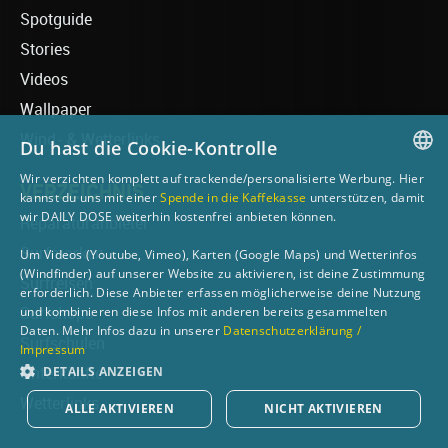
Spotguide
Stories
Videos
Wallpaper
Wind- & Wetterlinks
Du hast die Cookie-Kontrolle
Wir verzichten komplett auf trackende/personalisierte Werbung. Hier
VERZEICHNIS
GERMAN
kannst du uns mit einer
Spende in die Kaffekasse
unterstützen, damit
wir DAILY DOSE weiterhin kostenfrei anbieten können.
Reparaturanbieter
ENGLISH
Surfmarken
Um Videos (Youtube, Vimeo), Karten (Google Maps) und Wetterinfos
(Windfinder) auf unserer Website zu aktivieren, ist deine Zustimmung
Surfreisen
erforderlich. Diese Anbieter erfassen möglicherweise deine Nutzung
und kombinieren diese Infos mit anderen bereits gesammelten
Surfshops
Daten. Mehr Infos dazu in unserer
Datenschutzerklärung /
Surfschulen
Impressum
DETAILS ANZEIGEN
Unterkünfte
Wetterlinks
ALLE AKTIVIEREN
NICHT AKTIVIEREN