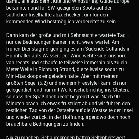
damit, alle aus dem „Kite und Windsurfing Guide Europe“
bekannten und für SW-geeigneten Spots auf der
südlichen Inselhälfte abzuchecken, um für den
kommenden Wind bestmöglich vorbereitet zu sein.
Dann kam der große und mit Sehnsucht erwartete Tag –
nur die Bedingungen kamen nicht, wie erwartet. Am
frühen Dienstagmorgen ging es am Südende Gotlands in
Holmhäller aufs Wasser. Der Wind wehte side-onshore
von rechts und schaufelte teilweise immerhin bis zu ein
Meter Welle in Richtung Strand, die teilweise sogar zu
Mini-Backloops eingeladen hätte. Aber mit meinem
größten Segel (5,2) und meinem Freestyler kam ich nur
gelegentlich und nur mit Wellenschub richtig ins Gleiten,
so dass der Spaß doch recht begrenzt war. Nach 90
Minuten brach ich etwas frustriert ab und wir fuhren den
restlichen Tag von der Ostseite auf die Westseite der Insel
und wieder zurück, in der Hoffnung, irgendwo doch noch
brauchbare Bedingungen zu finden.
Nix zu machen. Schaumkronen hatten Seltenheitswert