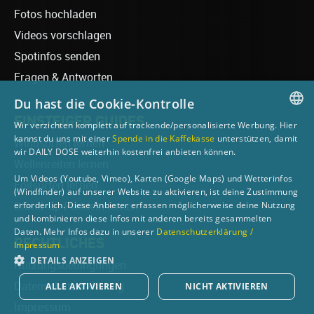
Fotos hochladen
Videos vorschlagen
Spotinfos senden
Fragen & Antworten
Du hast die Cookie-Kontrolle
EINSTEIGER GUIDES
Wir verzichten komplett auf trackende/personalisierte Werbung. Hier
GERMAN
kannst du uns mit einer
Spende in die Kaffekasse
unterstützen, damit
Windsurfen lernen
wir DAILY DOSE weiterhin kostenfrei anbieten können.
ENGLISH
Wellenreiten lernen
Um Videos (Youtube, Vimeo), Karten (Google Maps) und Wetterinfos
Foilsurfen lernen
(Windfinder) auf unserer Website zu aktivieren, ist deine Zustimmung
erforderlich. Diese Anbieter erfassen möglicherweise deine Nutzung
Stand-up Paddeln lernen
und kombinieren diese Infos mit anderen bereits gesammelten
Daten. Mehr Infos dazu in unserer
Datenschutzerklärung /
RECHTLICHES
Impressum
DETAILS ANZEIGEN
Nutzungsbedingungen
Datenschutzerklärung
ALLE AKTIVIEREN
NICHT AKTIVIEREN
Impressum