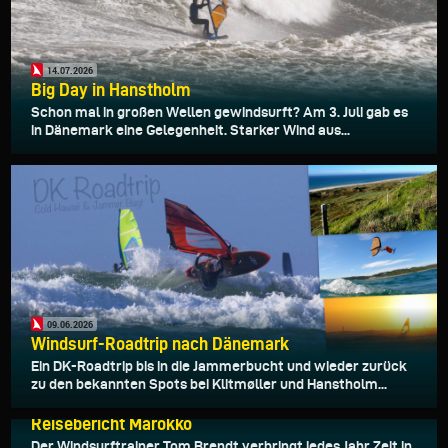
14.07.2026
Big Day in Hanstholm
Schon mal in großen Wellen gewindsurft? Am 3. Juli gab es
in Dänemark eine Gelegenheit. Starker Wind aus...
09.06.2026
Windsurf-Roadtrip nach Dänemark
Ein DK-Roadtrip bis in die Jammerbucht und wieder zurück
zu den bekannten Spots bei Klitmøller und Hanstholm...
22.05.2026
Reisebericht Marokko
Der Windsurftrainer Tom Brendt verbringt jedes Jahr Zeit in