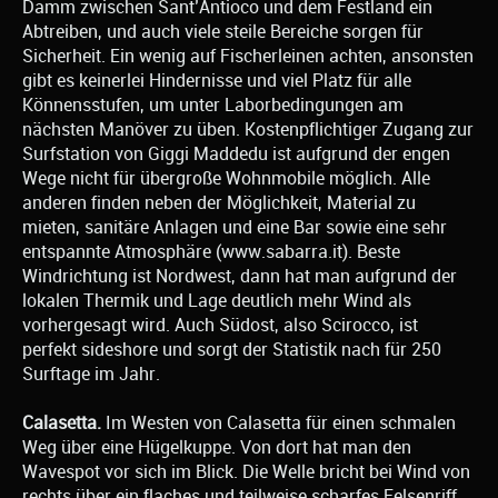
Damm zwischen Sant’Antioco und dem Festland ein
Abtreiben, und auch viele steile Bereiche sorgen für
Sicherheit. Ein wenig auf Fischerleinen achten, ansonsten
gibt es keinerlei Hindernisse und viel Platz für alle
Könnensstufen, um unter Laborbedingungen am
nächsten Manöver zu üben. Kostenpflichtiger Zugang zur
Surfstation von Giggi Maddedu ist aufgrund der engen
Wege nicht für übergroße Wohnmobile möglich. Alle
anderen finden neben der Möglichkeit, Material zu
mieten, sanitäre Anlagen und eine Bar sowie eine sehr
entspannte Atmosphäre (www.sabarra.it). Beste
Windrichtung ist Nordwest, dann hat man aufgrund der
lokalen Thermik und Lage deutlich mehr Wind als
vorhergesagt wird. Auch Südost, also Scirocco, ist
perfekt sideshore und sorgt der Statistik nach für 250
Surftage im Jahr.
Calasetta.
Im Westen von Calasetta für einen schmalen
Weg über eine Hügelkuppe. Von dort hat man den
Wavespot vor sich im Blick. Die Welle bricht bei Wind von
rechts über ein flaches und teilweise scharfes Felsenriff.