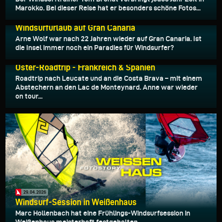
Marokko. Bei dieser Reise hat er besonders schöne Fotos...
13.05.2026
Windsurfurlaub auf Gran Canaria
Arne Wolf war nach 22 Jahren wieder auf Gran Canaria. Ist
die Insel immer noch ein Paradies für Windsurfer?
05.05.2026
Oster-Roadtrip - Frankreich & Spanien
Roadtrip nach Leucate und an die Costa Brava – mit einem
Abstechern an den Lac de Monteynard. Anne war wieder
on tour...
29.04.2026
Windsurf-Session in Weißenhaus
Marc Hollenbach hat eine Frühlings-Windsurfsession in
Weißenhaus meisterhaft festgehalten...