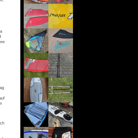
wa
d
ere
Tag
auf
n
ich