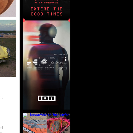
lt
rd
ke,