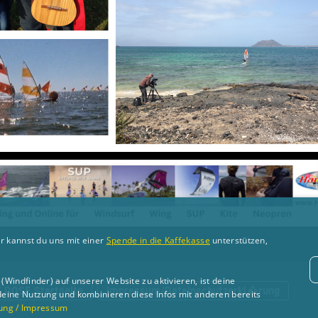
r kannst du uns mit einer
Spende in die Kaffekasse
unterstützen,
Windfinder) auf unserer Website zu aktivieren, ist deine
Y DOSE Startseite
Impressum/Dateinschutzerkl�rung
deine Nutzung und kombinieren diese Infos mit anderen bereits
ung / Impressum