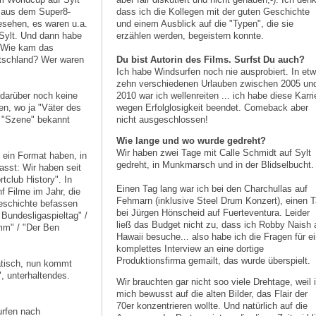
l aus dem Super8-
dass ich die Kollegen mit der guten Geschichte
sehen, es waren u.a.
und einem Ausblick auf die "Typen", die sie
 Sylt. Und dann habe
erzählen werden, begeistern konnte.
: Wie kam das
utschland? Wer waren
Du bist Autorin des Films. Surfst Du auch?
Ich habe Windsurfen noch nie ausprobiert. In et
zehn verschiedenen Urlauben zwischen 2005 un
 darüber noch keine
2010 war ich wellenreiten ... ich habe diese Karri
en, wo ja "Väter des
wegen Erfolglosigkeit beendet. Comeback aber
r "Szene" bekannt
nicht ausgeschlossen!
Wie lange und wo wurde gedreht?
Wir haben zwei Tage mit Calle Schmidt auf Sylt
 ein Format haben, in
gedreht, in Munkmarsch und in der Blidselbucht.
asst: Wir haben seit
tclub History". In
Einen Tag lang war ich bei den Charchullas auf
f Filme im Jahr, die
Fehmarn (inklusive Steel Drum Konzert), einen 
geschichte befassen
bei Jürgen Hönscheid auf Fuerteventura. Leider
 Bundesligaspieltag" /
ließ das Budget nicht zu, dass ich Robby Naish 
mm" / "Der Ben
Hawaii besuche... also habe ich die Fragen für ei
komplettes Interview an eine dortige
Produktionsfirma gemailt, das wurde überspielt.
atisch, nun kommt
, unterhaltendes.
Wir brauchten gar nicht soo viele Drehtage, weil 
mich bewusst auf die alten Bilder, das Flair der
70er konzentrieren wollte. Und natürlich auf die
urfen nach