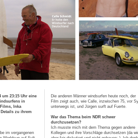
 um 23:15 Uhr eine
Die anderen Männer windsurfen heute noch, der
indsurfens in
Film zeigt auch, wie Calle, inzwischen 75, vor Sy
Films, Inka
unterwegs ist, und Jürgen surft auf Fuerte.
Details zu ihrem
War das Thema beim NDR schwer
durchzusetzen?
Ich musste mich mit dem Thema gegen andere
abe im vergangenen
Kollegen und ihre Vorschläge durchsetzen (da wi
 Worldcup auf Sylt
aber fair diskutiert und nicht gehauen;-). Ich den