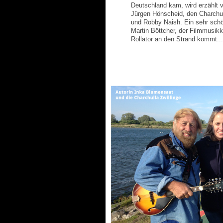
Deutschland kam, wird erzählt 
Jürgen Hönscheid, den Charchul
und Robby Naish. Ein sehr schön
Martin Böttcher, der Filmmusik
Rollator an den Strand kommt...