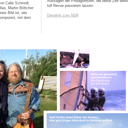
Aussagen der Protagonisten, die diese Zeit wirkl
von Calle Schmidt,
toll Revue passieren lassen.
las, Martin Böttcher
es Bild ist, wie
Deeplink zum NDR
komponist, mit dem