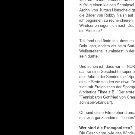
zufällig einen kleinen Schnipse
Archiv von Jürgen Hönscheid ge
die Bilder von Robby Naish auf
ich begonnen zu recherchieren
Windsurfen eigentlich nach De
die Pioniere?
Toll fand und finde ich, dass es
Doku gab, anders als beim Surf
Wellenreitens" zumindest in de
sein dürfte.
Und schön ist, dass wir im NDR
das so eine Geschichte super p
drei Jahren die Sendereihe "Spor
dieser Serie senden wir etwa fün
sich mit Ereignissen der Sport
(vorherige Filme z.B. "Der erste
"Tennisbaron Gottfried von Cra
Johnson-Skandal").
Oft sind diese Filme eher dram
mal was ganz anderes, "buntes"
Wer sind die Protagonisten?
Die Geschichte, wie das Winds