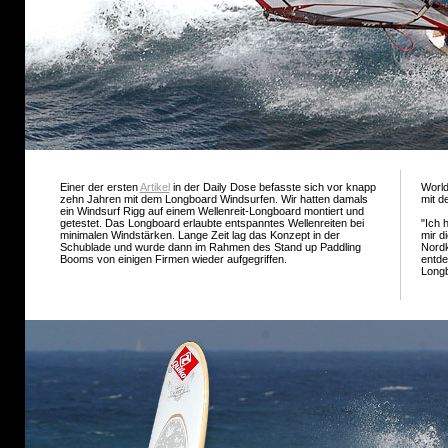
Einer der erst
en
Artikel
in d
er Daily Dose befasste sich vor knapp
World
zehn Jahren mit dem Longboard Windsurfen. Wir hatten damals
mit d
ein Windsurf Rigg auf einem Wellenreit-Longboard montiert und
getestet. Das Longboard erlaubte entspanntes Wellenreiten bei
"Ich 
minimalen Windstärken. Lange Zeit lag das Konzept in der
mir d
Schublade und wurde dann im Rahmen des Stand up Paddling
Nordk
Booms von einigen Firmen wieder aufgegriffen.
entde
Longb