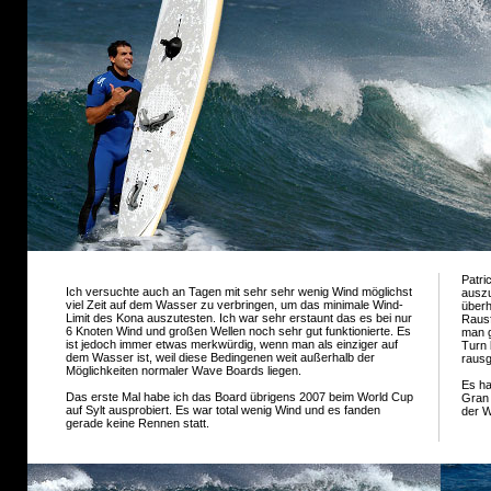
Patri
Ich versuchte auch an Tagen mit sehr sehr wenig Wind möglichst
auszu
viel Zeit auf dem Wasser zu verbringen, um das minimale Wind-
überh
Limit des Kona auszutesten. Ich war sehr erstaunt das es bei nur
Rausf
6 Knoten Wind und großen Wellen noch sehr gut funktionierte. Es
man g
ist jedoch immer etwas merkwürdig, wenn man als einziger auf
Turn 
dem Wasser ist, weil diese Bedingenen weit außerhalb der
rausg
Möglichkeiten normaler Wave Boards liegen.
Es ha
Das erste Mal habe ich das Board übrigens 2007 beim World Cup
Gran 
auf Sylt ausprobiert. Es war total wenig Wind und es fanden
der W
gerade keine Rennen statt.