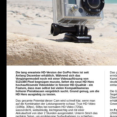
Die lang erwartete HD-Version der GoPro Hero ist seit
Das g
Anfang Dezember erhältlich. Während sich das
ermög
Vorgängermodell noch mit einer Videoauflösung von
Kamer
512x384 Pixel begnügen musste, liefert die neue HD Hero
deutl
hochauflösende Videobilder in feinster HD-Qualität - ein
einfa
Feature, dass man selbst bei vielen Kompaktkameras
höherer Preisklassen vergeblich sucht. Grund genug, um die
Die G
HD Hero ausgiebig zu testen.
Segel
Oberf
Das gesamte Potential dieser Cam wird schnell klar, wenn man
erhält
auf die Kombination der Leistungswerte schaut: True HD-Video
Geweb
(1080p, 30fps), 60fps bei normalem HD-Video (720p),
wasserdicht, weitwinkelig, leichtgewichtig und mit einer
Im
F
Akkulaufzeit von über 2 Stunden ausgestattet. Unterm Strich das
(2592
perfekte Setup, um erstklassige Surfaufnahmen zu schießen -
Ausnu