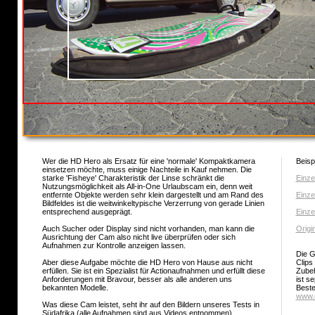
Wer die HD Hero als Ersatz für eine 'normale' Kompaktkamera
Beispi
einsetzen möchte, muss einige Nachteile in Kauf nehmen. Die
starke 'Fisheye' Charakteristik der Linse schränkt die
Einze
Nutzungsmöglichkeit als All-in-One Urlaubscam ein, denn weit
entfernte Objekte werden sehr klein dargestellt und am Rand des
Einze
Bildfeldes ist die weitwinkeltypische Verzerrung von gerade Linien
entsprechend ausgeprägt.
Einze
Auch Sucher oder Display sind nicht vorhanden, man kann die
Origi
Ausrichtung der Cam also nicht live überprüfen oder sich
Aufnahmen zur Kontrolle anzeigen lassen.
Die G
Aber diese Aufgabe möchte die HD Hero von Hause aus nicht
Clips
erfüllen. Sie ist ein Spezialist für Actionaufnahmen und erfüllt diese
Zubeh
Anforderungen mit Bravour, besser als alle anderen uns
ist s
bekannten Modelle.
Beste
www.d
Was diese Cam leistet, seht ihr auf den Bildern unseres Tests in
Südafrika (alle Aufnahmen sind aus Videos entnommen).