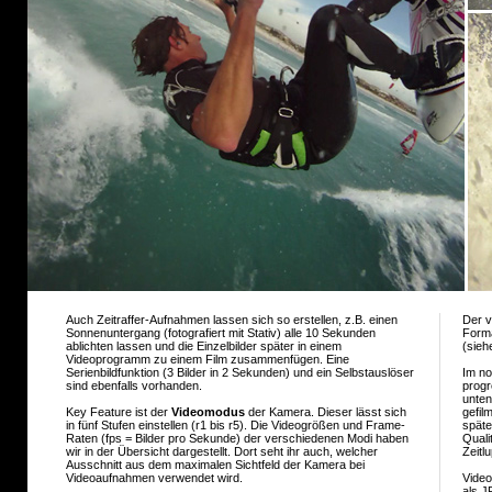
Auch Zeitraffer-Aufnahmen lassen sich so erstellen, z.B. einen
Der v
Sonnenuntergang (fotografiert mit Stativ) alle 10 Sekunden
Forma
ablichten lassen und die Einzelbilder später in einem
(sieh
Videoprogramm zu einem Film zusammenfügen. Eine
Serienbildfunktion (3 Bilder in 2 Sekunden) und ein Selbstauslöser
Im no
sind ebenfalls vorhanden.
progr
unten
Key Feature ist der
Videomodus
der Kamera. Dieser lässt sich
gefil
in fünf Stufen einstellen (r1 bis r5). Die Videogrößen und Frame-
späte
Raten (fps = Bilder pro Sekunde) der verschiedenen Modi haben
Quali
wir in der Übersicht dargestellt. Dort seht ihr auch, welcher
Zeitl
Ausschnitt aus dem maximalen Sichtfeld der Kamera bei
Videoaufnahmen verwendet wird.
Video
als J