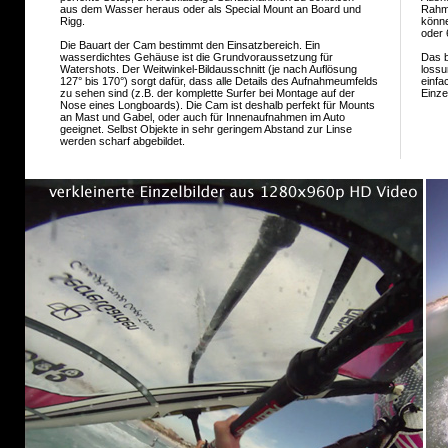
aus dem Wasser heraus oder als Special Mount an Board und
Rahme
Rigg.
könne
oder
Die Bauart der Cam bestimmt den Einsatzbereich. Ein
wasserdichtes Gehäuse ist die Grundvoraussetzung für
Das b
Watershots. Der Weitwinkel-Bildausschnitt (je nach Auflösung
lossu
127° bis 170°) sorgt dafür, dass alle Details des Aufnahmeumfelds
einfa
zu sehen sind (z.B. der komplette Surfer bei Montage auf der
Einze
Nose eines Longboards). Die Cam ist deshalb perfekt für Mounts
an Mast und Gabel, oder auch für Innenaufnahmen im Auto
geeignet. Selbst Objekte in sehr geringem Abstand zur Linse
werden scharf abgebildet.