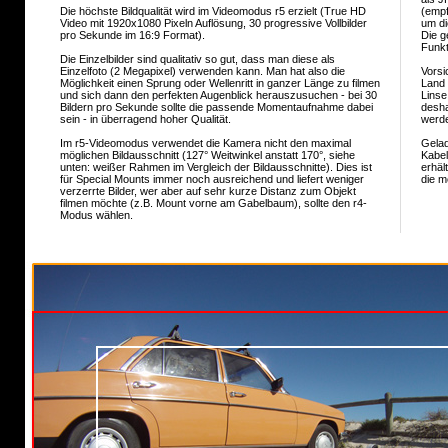
Die höchste Bildqualität wird im Videomodus r5 erzielt (True HD
(empf
Video mit 1920x1080 Pixeln Auflösung, 30 progressive Vollbilder
um di
pro Sekunde im 16:9 Format).
Die g
Funkt
Die Einzelbilder sind qualitativ so gut, dass man diese als
Einzelfoto (2 Megapixel) verwenden kann. Man hat also die
Vorsi
Möglichkeit einen Sprung oder Wellenritt in ganzer Länge zu filmen
Land 
und sich dann den perfekten Augenblick herauszusuchen - bei 30
Linse
Bildern pro Sekunde sollte die passende Momentaufnahme dabei
desha
sein - in überragend hoher Qualität.
werd
Im r5-Videomodus verwendet die Kamera nicht den maximal
Gelad
möglichen Bildausschnitt (127° Weitwinkel anstatt 170°, siehe
Kabel
unten: weißer Rahmen im Vergleich der Bildausschnitte). Dies ist
erhäl
für Special Mounts immer noch ausreichend und liefert weniger
die m
verzerrte Bilder, wer aber auf sehr kurze Distanz zum Objekt
filmen möchte (z.B. Mount vorne am Gabelbaum), sollte den r4-
Modus wählen.