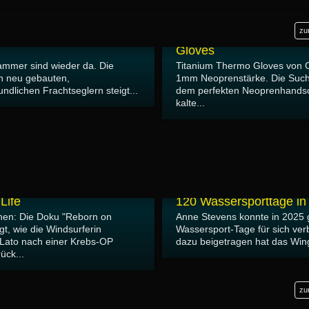
10.04.2026
zu
Test: Camaro 1mm Tita
Gloves
ammer sind wieder da. Die
Titanium Thermo Gloves von 
n neu gebauten,
1mm Neoprenstärke. Die Suc
ndlichen Frachtseglern steigt...
dem perfekten Neoprenhandsc
kalte...
eborn on Water – The
10.02.2026
Life
120 Wassersporttage in
hen: Die Doku "Reborn on
Anne Stevens konnte in 2025 
gt, wie die Windsurferin
Wassersport-Tage für sich ver
Lato nach einer Krebs-OP
dazu beigetragen hat das Wingf
ück...
zu