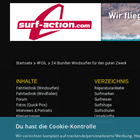
Startseite
#FOIL
24 Stunden Windsurfen für den guten Zweck
INHALTE
VERZEICHNIS
Fahrtechnik (Windsurfen)
Reparaturanbieter
Fahrtechnik (Windfoilen)
Surfmarken
Forum
Surfreisen
Fotos (Quick Pics)
Surfshops
Interviews & Portraits
Surfschulen
Kleinanzeigen
Unterkünfte
Newsmeldungen
Wetterlinks
Du hast die Cookie-Kontrolle
Regatten & Events
Reiseberichte
WELTKARTEN
Wir verzichten komplett auf trackende/personalisierte Werbung. Hie
Shop