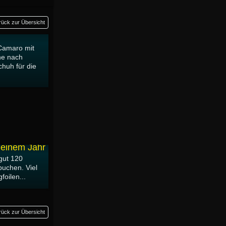
rück zur Übersicht
nium Thermo
Camaro mit
he nach
huh für die
 einem Jahr
gut 120
buchen. Viel
oilen...
rück zur Übersicht