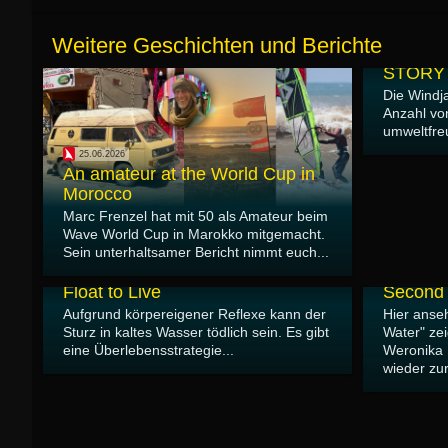
Weitere Geschichten und Berichte
16.04.2026
STORY
Die Windj
Anzahl vo
umweltfreu
25.06.2026
An amateur at the World Cup in
Morocco
Marc Frenzel hat mit 50 als Amateur beim
Wave World Cup in Marokko mitgemacht.
Sein unterhaltsamer Bericht nimmt euch...
02.03.2026
Doku: R
03.03.2026
Float to Live
Second 
Aufgrund körpereigener Reflexe kann der
Hier anse
Sturz in kaltes Wasser tödlich sein. Es gibt
Water" zei
eine Überlebensstrategie...
Weronika 
wieder zur