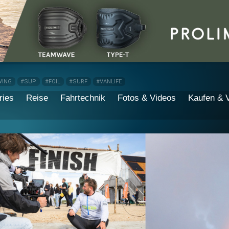
WING
#SUP
#FOIL
#SURF
#VANLIFE
ries
Reise
Fahrtechnik
Fotos & Videos
Kaufen & 