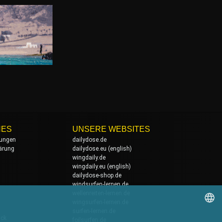
HES
UNSERE WEBSITES
ungen
dailydose.de
ärung
dailydose.eu
(english)
wingdaily.de
wingdaily.eu
(english)
dailydose-shop.de
windsurfen-lernen.de
wellenreiten-lernen.de
wingsurfen-lernen.de
surfen-lernen.de
ack
foilsurfen.de