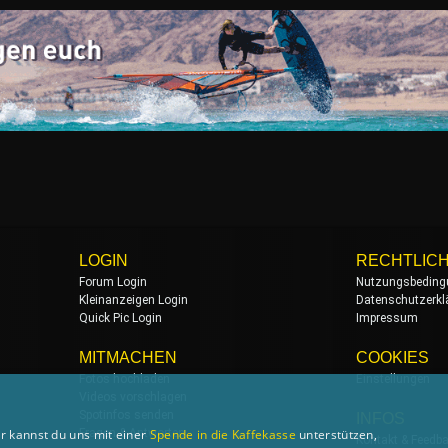
LOGIN
RECHTLIC
Forum Login
Nutzungsbeding
Kleinanzeigen Login
Datenschutzerkl
Quick Pic Login
Impressum
MITMACHEN
COOKIES
Fotos hochladen
Einstellungen
Videos vorschlagen
Spotinfos senden
INFOS
r kannst du uns mit einer
Spende in die Kaffekasse
unterstützen,
Fragen & Antworten
Kontakt & Feedb