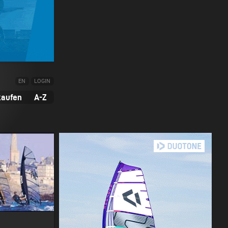
EN
LOGIN
kaufen
A-Z