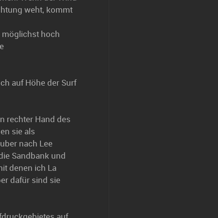
ichtung weht, kommt
 möglichst hoch
ie
ich auf Höhe der Surf
len rechter Hand des
en sie als
auber nach Lee
r die Sandbank und
mit denen ich La
r dafür sind sie
fdruckgebietes auf