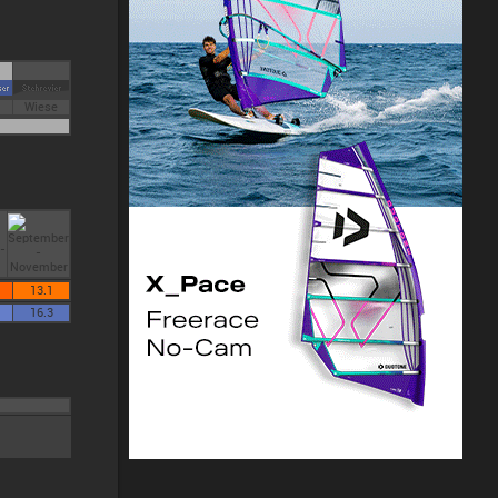
Wiese
13.1
16.3