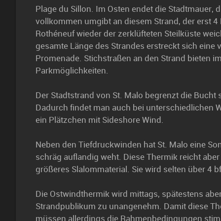
Plage du Sillon. Im Osten endet die Stadtmauer, d
vollkommen umgibt an diesem Strand, der erst 4 
Rothéneuf wieder der zerklüfteten Steilküste weich
gesamte Länge des Strandes erstreckt sich eine 
Promenade. Stichstraßen an den Strand bieten i
Parkmöglichkeiten.
Der Stadtstrand von St. Malo begrenzt die Bucht 
Dadurch findet man auch bei unterschiedlichen 
ein Plätzchen mit Sideshore Wind.
Neben den Tiefdruckwinden hat St. Malo eine So
schräg auflandig weht. Diese Thermik reicht aber 
größeres Slalommaterial. Sie wird selten über 4 bft
Die Ostwindthermik wird mittags, spätestens aber
Strandpublikum zu unangenehm. Damit diese The
müssen allerdings die Rahmenbedingungen sti