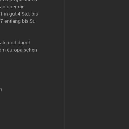
man über die
in gut 4 Std. bis
 entlang bis St.
Malo und damit
vom europäischen
n