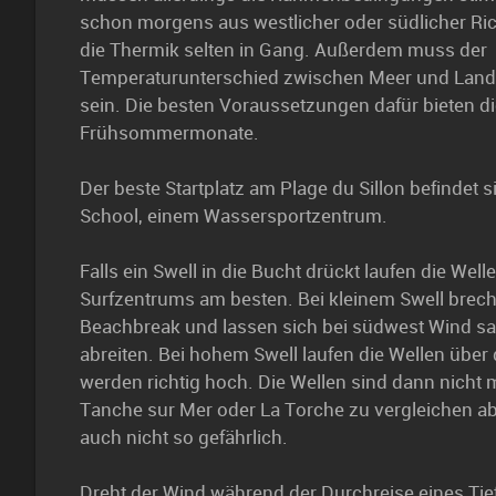
schon morgens aus westlicher oder südlicher R
die Thermik selten in Gang. Außerdem muss der
Temperaturunterschied zwischen Meer und Land
sein. Die besten Voraussetzungen dafür bieten d
Frühsommermonate.
Der beste Startplatz am Plage du Sillon befindet s
School, einem Wassersportzentrum.
Falls ein Swell in die Bucht drückt laufen die Wel
Surfzentrums am besten. Bei kleinem Swell brech
Beachbreak und lassen sich bei südwest Wind s
abreiten. Bei hohem Swell laufen die Wellen übe
werden richtig hoch. Die Wellen sind dann nicht 
Tanche sur Mer oder La Torche zu vergleichen abe
auch nicht so gefährlich.
Dreht der Wind während der Durchreise eines Tie