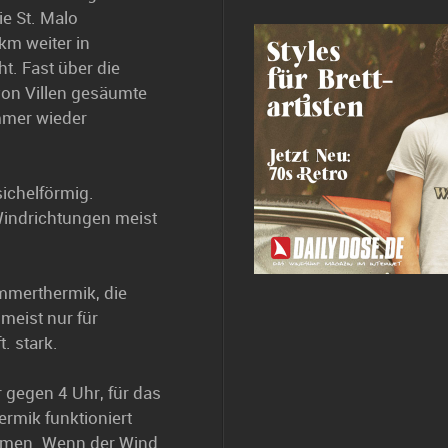
ie St. Malo
km weiter in
t. Fast über die
von Villen gesäumte
mmer wieder
sichelförmig.
Windrichtungen meist
mmerthermik, die
meist nur für
. stark.
 gegen 4 Uhr, für das
rmik funktioniert
mmen. Wenn der Wind