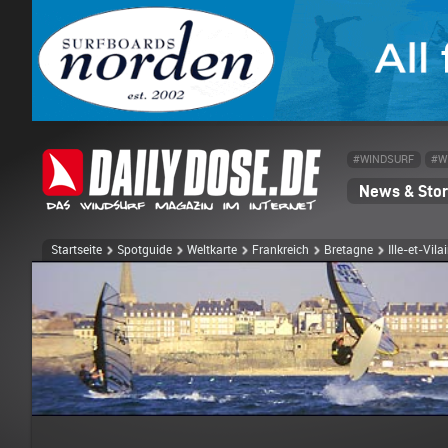
#WINDSURF
#W
News & Stor
Startseite
Spotguide
Weltkarte
Frankreich
Bretagne
Ille-et-Vila