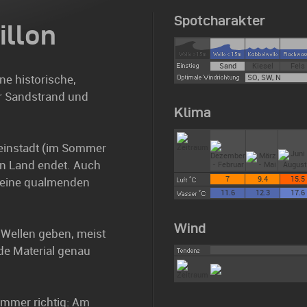
Spotcharakter
illon
Sand
Kiesel
Fels
ine historische,
SO, SW, N
der Sandstrand und
Klima
leinstadt (im Sommer
 an Land endet. Auch
7
9.4
15.5
 keine qualmenden
11.6
12.3
17.6
Wind
e Wellen geben, meist
de Material genau
 immer richtig: Am