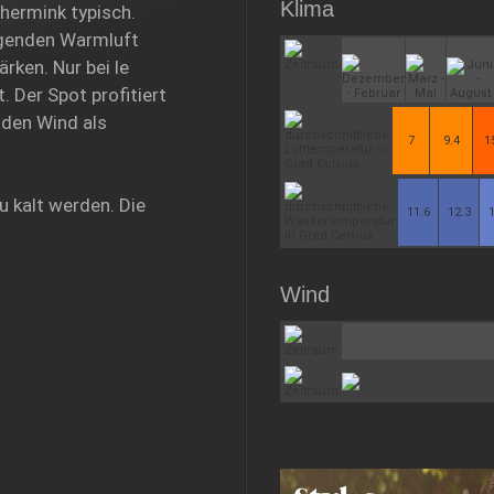
Klima
hermink typisch.
eigenden Warmluft
ärken. Nur bei le
. Der Spot profitiert
 den Wind als
7
9.4
1
u kalt werden. Die
11.6
12.3
Wind