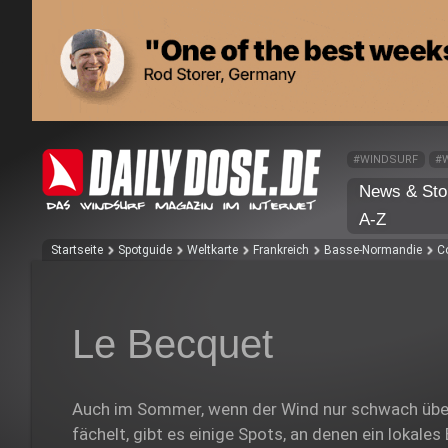
#WINDSURF
#
News & Sto
A-Z
Startseite
Spotguide
Weltkarte
Frankreich
Basse-Normandie
C
Le Becquet
Auch im Sommer, wenn der Wind nur schwach übe
fächelt, gibt es einige Spots, an denen ein lokal