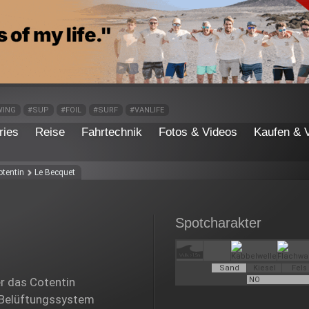
WING
#SUP
#FOIL
#SURF
#VANLIFE
ries
Reise
Fahrtechnik
Fotos & Videos
Kaufen & 
otentin
Le Becquet
Spotcharakter
Sand
Kiesel
Fels
r das Cotentin
NO
es Belüftungssystem