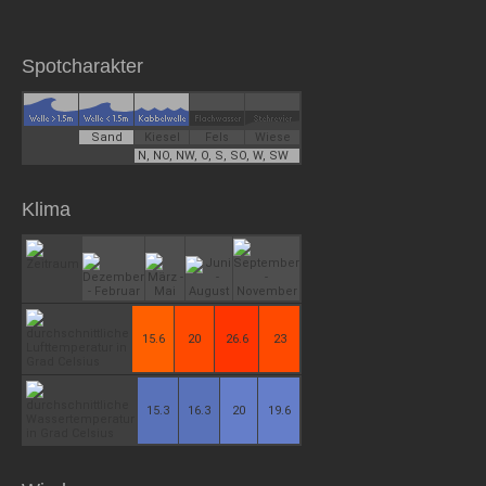
Spotcharakter
Sand
Kiesel
Fels
Wiese
N, NO, NW, O, S, SO, W, SW
Klima
15.6
20
26.6
23
15.3
16.3
20
19.6