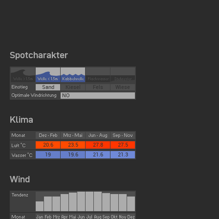
Spotcharakter
Sand
Kiesel
Fels
Wiese
NO
Klima
20.6
23.5
27.8
27.5
19
19.6
21.6
21.3
Wind