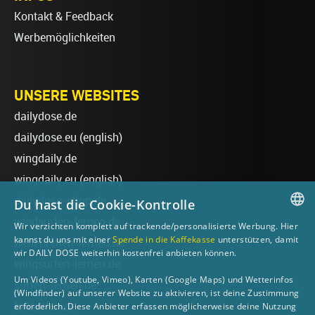
Kontakt & Feedback
Werbemöglichkeiten
UNSERE WEBSITES
dailydose.de
dailydose.eu
(english)
wingdaily.de
wingdaily.eu
(english)
dailydose-shop.de
Du hast die Cookie-Kontrolle
windsurfen-lernen.de
Wir verzichten komplett auf trackende/personalisierte Werbung. Hier
GERMAN
kannst du uns mit einer
Spende in die Kaffekasse
unterstützen, damit
wellenreiten-lernen.de
wir DAILY DOSE weiterhin kostenfrei anbieten können.
ENGLISH
wingsurfen-lernen.de
Um Videos (Youtube, Vimeo), Karten (Google Maps) und Wetterinfos
surfen-lernen.de
(Windfinder) auf unserer Website zu aktivieren, ist deine Zustimmung
foilsurfen.de
erforderlich. Diese Anbieter erfassen möglicherweise deine Nutzung