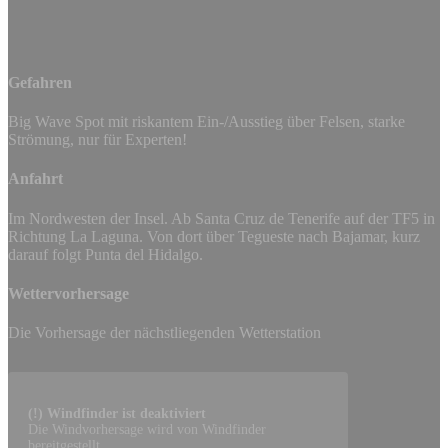
Gefahren
Big Wave Spot mit riskantem Ein-/Ausstieg über Felsen, starke
Strömung, nur für Experten!
Anfahrt
Im Nordwesten der Insel. Ab Santa Cruz de Tenerife auf der TF5 in
Richtung La Laguna. Von dort über Tegueste nach Bajamar, kurz
darauf folgt Punta del Hidalgo.
Wettervorhersage
Die Vorhersage der nächstliegenden Wetterstation
(!) Windfinder ist deaktiviert
Die Windvorhersage wird von Windfinder
bereitgestellt.