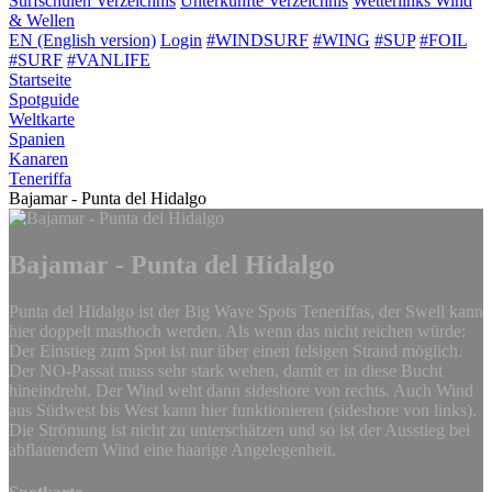
Surfschulen
Verzeichnis
Unterkünfte
Verzeichnis
Wetterlinks
Wind
& Wellen
EN (English version)
Login
#WINDSURF
#WING
#SUP
#FOIL
#SURF
#VANLIFE
Startseite
Spotguide
Weltkarte
Spanien
Kanaren
Teneriffa
Bajamar - Punta del Hidalgo
Bajamar - Punta del Hidalgo
Punta del Hidalgo ist der Big Wave Spots Teneriffas, der Swell kann
hier doppelt masthoch werden. Als wenn das nicht reichen würde:
Der Einstieg zum Spot ist nur über einen felsigen Strand möglich.
Der NO-Passat muss sehr stark wehen, damit er in diese Bucht
hineindreht. Der Wind weht dann sideshore von rechts. Auch Wind
aus Südwest bis West kann hier funktionieren (sideshore von links).
Die Strömung ist nicht zu unterschätzen und so ist der Ausstieg bei
abflauendem Wind eine haarige Angelegenheit.