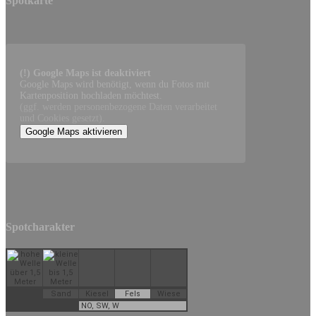
Spotkarte
(!) Google Maps ist deaktiviert
Google Maps wird benötigt, wenn du Fotos mit
Kartenposition hochladen möchtest.
(ggf. werden personen­bezogene Daten verarbeitet
und Cookies gesetzt).
Google Maps aktivieren
Spotcharakter
Sand
Kiesel
Fels
Wiese
NO, SW, W