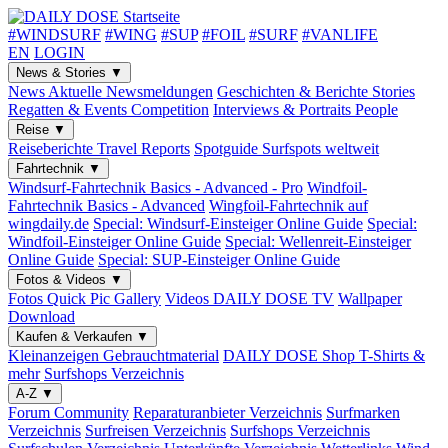
#WINDSURF
#WING
#SUP
#FOIL
#SURF
#VANLIFE
EN
LOGIN
News & Stories
▼
News
Aktuelle Newsmeldungen
Geschichten & Berichte
Stories
Regatten & Events
Competition
Interviews & Portraits
People
Reise
▼
Reiseberichte
Travel Reports
Spotguide
Surfspots weltweit
Fahrtechnik
▼
Windsurf-Fahrtechnik
Basics - Advanced - Pro
Windfoil-
Fahrtechnik
Basics - Advanced
Wingfoil-Fahrtechnik
auf
wingdaily.de
Special: Windsurf-Einsteiger
Online Guide
Special:
Windfoil-Einsteiger
Online Guide
Special: Wellenreit-Einsteiger
Online Guide
Special: SUP-Einsteiger
Online Guide
Fotos & Videos
▼
Fotos
Quick Pic Gallery
Videos
DAILY DOSE TV
Wallpaper
Download
Kaufen & Verkaufen
▼
Kleinanzeigen
Gebrauchtmaterial
DAILY DOSE Shop
T-Shirts &
mehr
Surfshops
Verzeichnis
A-Z
▼
Forum
Community
Reparaturanbieter
Verzeichnis
Surfmarken
Verzeichnis
Surfreisen
Verzeichnis
Surfshops
Verzeichnis