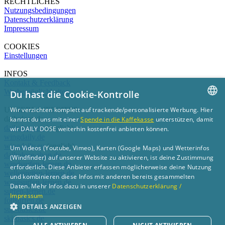
RECHTLICHES
Nutzungsbedingungen
Datenschutzerklärung
Impressum
COOKIES
Einstellungen
INFOS
Kontakt & Feedback
Werbemöglichkeiten
Du hast die Cookie-Kontrolle
Wir verzichten komplett auf trackende/personalisierte Werbung. Hier
UNSERE WEBSITES
GERMAN
dailydose.de
kannst du uns mit einer
Spende in die Kaffekasse
unterstützen, damit
dailydose.eu
(english)
wir DAILY DOSE weiterhin kostenfrei anbieten können.
ENGLISH
wingdaily.de
wingdaily.eu
(english)
Um Videos (Youtube, Vimeo), Karten (Google Maps) und Wetterinfos
dailydose-shop.de
(Windfinder) auf unserer Website zu aktivieren, ist deine Zustimmung
windsurfen-lernen.de
erforderlich. Diese Anbieter erfassen möglicherweise deine Nutzung
wellenreiten-lernen.de
und kombinieren diese Infos mit anderen bereits gesammelten
wingsurfen-lernen.de
Daten. Mehr Infos dazu in unserer
Datenschutzerklärung /
surfen-lernen.de
Impressum
foilsurfen.de
DETAILS ANZEIGEN
sup-basics.de
ski-basics.de