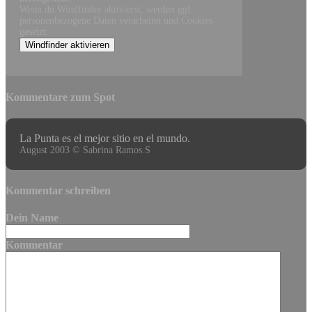
Wenn du Windfinder aktivierst, werden ggf.
personenbezogene Daten verarbeitet und Cookies
gesetzt.
Windfinder aktivieren
Kommentare zum Spot
La Punta es el mejor sitio en el mundo.
August 2003 © Sabrina Ramos.S
Kommentar schreiben
Dein Name
Kommentar