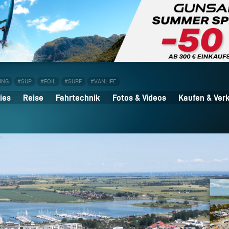
ING
#SUP
#FOIL
#SURF
#VANLIFE
ies
Reise
Fahrtechnik
Fotos & Videos
Kaufen & Ver