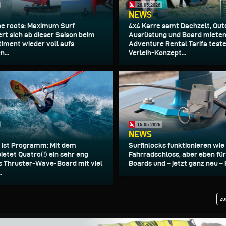
20.05.2026
NEWS
he roots: Maximum Surf
4x4 Karre samt Dachzelt, Out
ert sich ab dieser Saison beim
Ausrüstung und Board mieten
iment wieder voll aufs
Adventure Rental Tarifa teste
...
Verleih-Konzept...
15.05.2026
NEWS
ist Programm: Mit dem
Surfinlocks funktionieren wie
ietet Quatro(!) ein sehr eng
Fahrradschloss, aber eben fü
 Thruster-Wave-Board mit viel
Boards und – jetzt ganz neu – Fo
.
zu