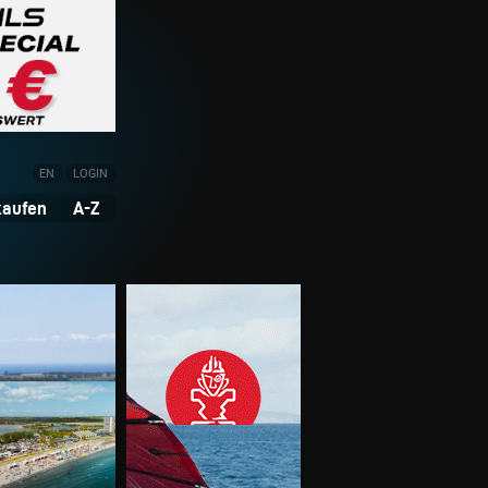
EN
LOGIN
kaufen
A-Z