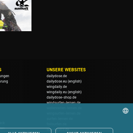
S
UNSERE WEBSITES
ungen
dailydose.de
ärung
dailydose.eu
(english)
wingdaily.de
wingdaily.eu
(english)
dailydose-shop.de
windsurfen-lernen.de
wellenreiten-lernen.de
wingsurfen-lernen.de
surfen-lernen.de
ack
foilsurfen.de
GERMAN
ten
sup-basics.de