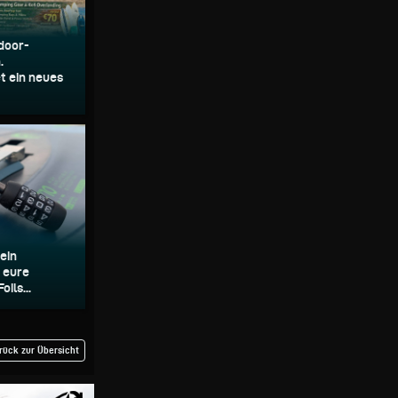
door-
.
t ein neues
 ein
r eure
ils...
rück zur Übersicht