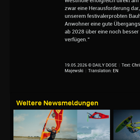
Westmole erfolgreich direkt am S
zwar eine Herausforderung dar
unserem festivalerprobten Bauh
Anwohner eine gute Übergangslö
ab 2028 über eine noch besser 
verfügen.“
19.05.2026 © DAILY DOSE
|
Text:
Chri
Majewski
|
Translation:
EN
Weitere Newsmeldungen