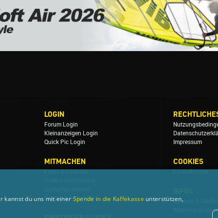
LOGIN
RECHTLICHE
Forum Login
Nutzungsbeding
Kleinanzeigen Login
Datenschutzerkl
Quick Pic Login
Impressum
MITMACHEN
COOKIES
Fotos hochladen
Einstellungen
Videos vorschlagen
Spotinfos senden
INFOS
r kannst du uns mit einer
Spende in die Kaffekasse
unterstützen,
Fragen & Antworten
Kontakt & Feedb
Werbemöglichkei
EINSTEIGER GUIDES