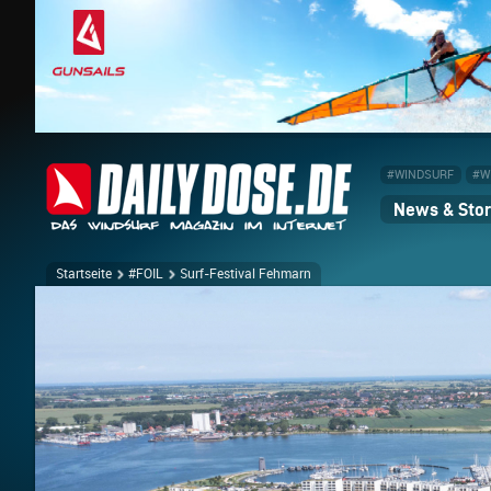
#WINDSURF
#W
News & Stor
Startseite
#FOIL
Surf-Festival Fehmarn