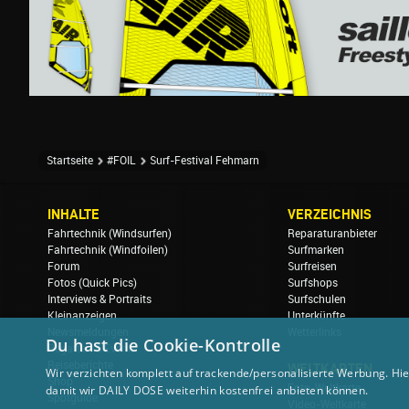
Startseite
#FOIL
Surf-Festival Fehmarn
INHALTE
VERZEICHNIS
Fahrtechnik (Windsurfen)
Reparaturanbieter
Fahrtechnik (Windfoilen)
Surfmarken
Forum
Surfreisen
Fotos (Quick Pics)
Surfshops
Interviews & Portraits
Surfschulen
Kleinanzeigen
Unterkünfte
Newsmeldungen
Wetterlinks
Du hast die Cookie-Kontrolle
Regatten & Events
Reiseberichte
WELTKARTEN
Wir verzichten komplett auf trackende/personalisierte Werbung. Hie
Shop
Foto-Weltkarte
damit wir DAILY DOSE weiterhin kostenfrei anbieten können.
Spotguide
Video-Weltkarte