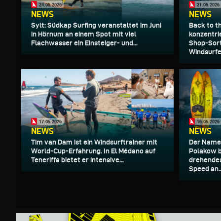
24.05.2026
21.05.2026
NEWS
NEWS
Sylt: Südkap Surfing veranstaltet im Juni
Back to t
in Hörnum an einem Spot mit viel
konzentri
Flachwasser ein Einsteiger- und...
Shop-Sort
Windsurfen
17.05.2026
16.05.2026
NEWS
NEWS
Tim van Dam ist ein Windsurftrainer mit
Der Name 
World-Cup-Erfahrung. In El Médano auf
Polakow b
Teneriffa bietet er intensive...
drehendes
Speed an..