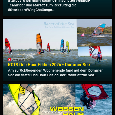
Starboard Germany sucht den nächsten Wingfoil-
Teamrider und startet zum Recruiting die
#StarboardWingChallenge...
30.04.2026
ROTS One Hour Edition 2026 - Dümmer See
Am zurückliegenden Wochenende fand auf dem Dümmer
See die erste 'One Hour Edition' der Racer of the Sea...