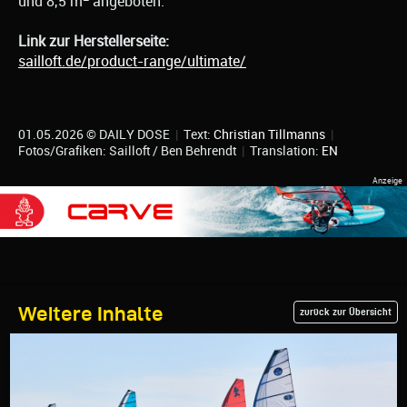
und 8,5 m
angeboten.
Link zur Herstellerseite:
sailloft.de/product-range/ultimate/
01.05.2026 © DAILY DOSE
|
Text:
Christian Tillmanns
|
Fotos/Grafiken: Sailloft / Ben Behrendt
|
Translation:
EN
Weitere Inhalte
zurück zur Übersicht