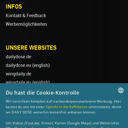
INFOS
Kontakt & Feedback
Werbemöglichkeiten
UNSERE WEBSITES
dailydose.de
dailydose.eu
(english)
wingdaily.de
wingdaily.eu
(english)
dailydose-shop.de
Du hast die Cookie-Kontrolle
windsurfen-lernen.de
Wir verzichten komplett auf trackende/personalisierte Werbung. Hier
GERMAN
kannst du uns mit einer
Spende in die Kaffekasse
unterstützen, damit
wellenreiten-lernen.de
wir DAILY DOSE weiterhin kostenfrei anbieten können.
ENGLISH
wingsurfen-lernen.de
Um Videos (Youtube, Vimeo), Karten (Google Maps) und Wetterinfos
surfen-lernen.de