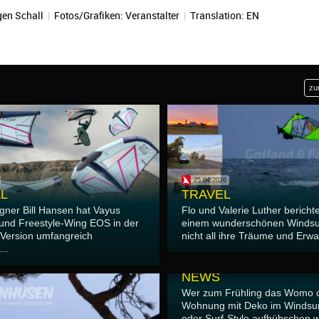
gen Schall
|
Fotos/Grafiken: Veranstalter
|
Translation:
EN
zu
25.04.2026
AL
TRAVEL
gner Bill Hansen hat Vayus
Flo und Valerie Luther bericht
 und Freestyle-Wing EOS in der
einem wunderschönen Windsur
Version umfangreich
nicht all ihre Träume und Erwa
...
21.04.2026
NEWS
Wer zum Frühling das Womo o
Wohnung mit Deko im Windsurf
oder Surf-Style aufhübschen wi