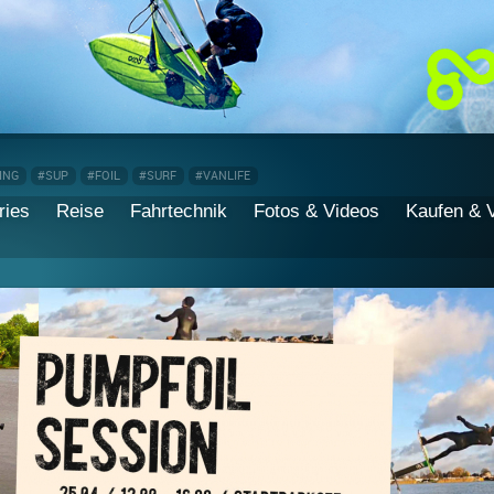
ING
#SUP
#FOIL
#SURF
#VANLIFE
ries
Reise
Fahrtechnik
Fotos & Videos
Kaufen & 