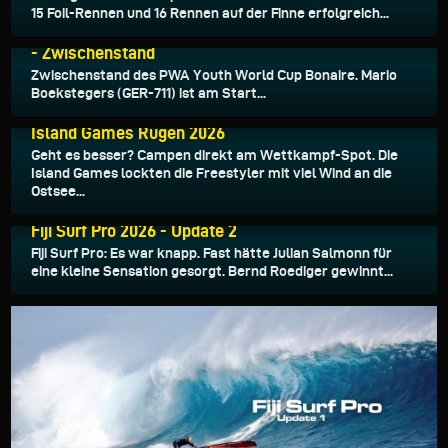
15 Foil-Rennen und 16 Rennen auf der Finne erfolgreich...
27.06.2026
PWA Youth & Junior Slalom World Cup Bonaire 2026
- Zwischenstand
Zwischenstand des PWA Youth World Cup Bonaire. Mario
Boekstegers (GER-711) ist am Start...
19.06.2026
Island Games Rügen 2026
Geht es besser? Campen direkt am Wettkampf-Spot. Die
Island Games lockten die Freestyler mit viel Wind an die
Ostsee...
11.06.2026
Fiji Surf Pro 2026 - Update 2
Fiji Surf Pro: Es war knapp. Fast hätte Julian Salmonn für
eine kleine Sensation gesorgt. Bernd Roediger gewinnt...