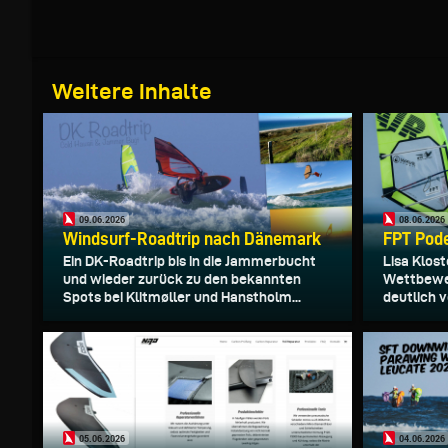
Weitere Inhalte
09.06.2026
08.06.2026
Windsurf-Roadtrip nach Dänemark
FPT Pode
Ein DK-Roadtrip bis in die Jammerbucht
Lisa Klos
und wieder zurück zu den bekannten
Wettbewe
Spots bei Klitmøller und Hanstholm...
deutlich vo
05.06.2026
04.06.2026