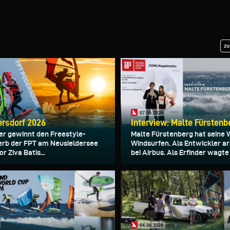
zu
07.06.2026
rsdorf 2026
Interview: Malte Fürstenb
ter gewinnt den Freestyle-
Malte Fürstenberg hat seine 
rb der FPT am Neusieldersee
Windsurfen. Als Entwickler ar
r Ziva Batis...
bei Airbus. Als Erfinder wagte e
04.06.2026