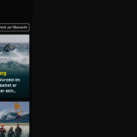
rück zur Übersicht
erg
Wurzeln im
beitet er
r sich...