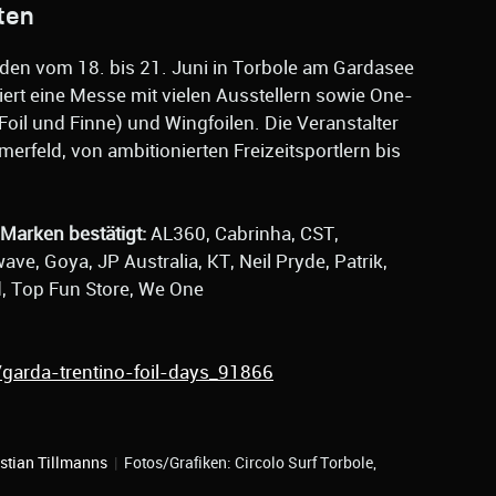
ten
inden vom 18. bis 21. Juni in Torbole am Gardasee
iert eine Messe mit vielen Ausstellern sowie One-
oil und Finne) und Wingfoilen. Die Veranstalter
hmerfeld, von ambitionierten Freizeitsportlern bis
Marken bestätigt:
AL360, Cabrinha, CST,
ve, Goya, JP Australia, KT, Neil Pryde, Patrik,
d, Top Fun Store, We One
/garda-trentino-foil-days_91866
stian Tillmanns
|
Fotos/Grafiken: Circolo Surf Torbole,