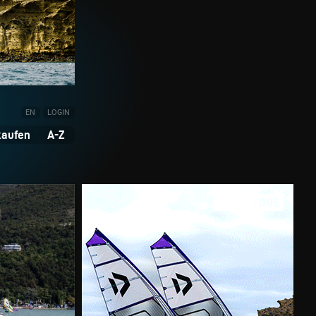
EN
LOGIN
kaufen
A-Z