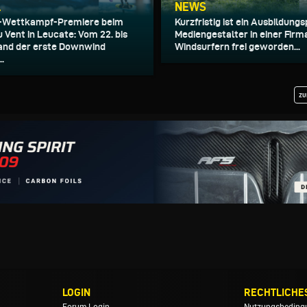
L
NEWS
-Wettkampf-Premiere beim
Kurzfristig ist ein Ausbildung
 Vent in Leucate: Vom 22. bis
Mediengestalter in einer Firm
 fand der erste Downwind
Windsurfern frei geworden...
.
zu
LOGIN
RECHTLICHE